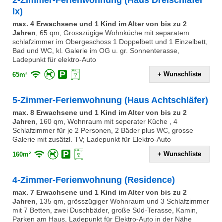
2-Zimmer-Ferienwohnung (Haus Dreischläfer
lx)
max. 4 Erwachsene und 1 Kind im Alter von bis zu 2
Jahren
,
65 qm, Grosszügige Wohnküche mit separatem
schlafzimmer im Obergeschoss 1 Doppelbett und 1 Einzelbett,
Bad und WC, kl. Galerie im OG u. gr. Sonnenterasse,
Ladepunkt für elektro-Auto
+ Wunschliste
65m²
5-Zimmer-Ferienwohnung (Haus Achtschläfer)
max. 8 Erwachsene und 1 Kind im Alter von bis zu 2
Jahren
,
160 qm, Wohnraum mit seperater Küche , 4
Schlafzimmer für je 2 Personen, 2 Bäder plus WC, grosse
Galerie mit zusätzl. TV; Ladepunkt für Elektro-Auto
+ Wunschliste
160m²
4-Zimmer-Ferienwohnung (Residence)
max. 7 Erwachsene und 1 Kind im Alter von bis zu 2
Jahren
,
135 qm, grösszügiger Wohnraum und 3 Schlafzimmer
mit 7 Betten, zwei Duschbäder, große Süd-Terasse, Kamin,
Parken am Haus, Ladepunkt für Elektro-Auto in der Nähe