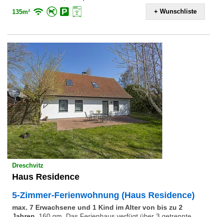
+ Wunschliste
135m²
Dreschvitz
Haus Residence
5-Zimmer-Ferienwohnung (Haus Residence)
max. 7 Erwachsene und 1 Kind im Alter von bis zu 2
Jahren
,
160 qm, Das Ferienhaus verfügt über 3 getrennte