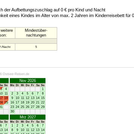
sich der Aufbettungszuschlag auf 0 € pro Kind und Nacht
keit eines Kindes im Alter von max. 2 Jahren im Kinderreisebett für
 weitere
Mindestüber-
son:
nachtungen
P./Nacht
5
26 Ostsee-Reisen.de
Nov 2026
Sa
So
Mo
Di
Mi
Do
Fr
Sa
So
3
4
1
10
11
2
3
4
5
6
7
8
17
18
9
10
11
12
13
14
15
24
25
16
17
18
19
20
21
22
31
23
24
25
26
27
28
29
30
Mrz 2027
Sa
So
Mo
Di
Mi
Do
Fr
Sa
So
6
7
1
2
3
4
5
6
7
13
14
8
9
10
11
12
13
14