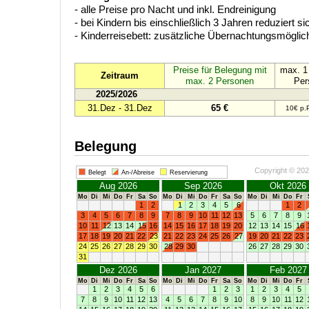
- alle Preise pro Nacht und inkl. Endreinigung
- bei Kindern bis einschließlich 3 Jahren reduziert 
- Kinderreisebett: zusätzliche Übernachtungsmöglich
Preise für Belegung mit
max. 1
Zeitraum
max. 2 Personen
Per
2025/2026
31.Dez - 31.Dez
65 €
10€ p.
Belegung
Copyright © 20
Belegt
An-/Abreise
Reservierung
Aug 2026
Sep 2026
Okt 2026
Mo
Di
Mi
Do
Fr
Sa
So
Mo
Di
Mi
Do
Fr
Sa
So
Mo
Di
Mi
Do
Fr
1
2
1
2
3
4
5
6
1
2
3
4
5
6
7
8
9
7
8
9
10
11
12
13
5
6
7
8
9
10
11
12
13
14
15
16
14
15
16
17
18
19
20
12
13
14
15
16
17
18
19
20
21
22
23
21
22
23
24
25
26
27
19
20
21
22
23
24
25
26
27
28
29
30
28
29
30
26
27
28
29
30
31
Dez 2026
Jan 2027
Feb 2027
Mo
Di
Mi
Do
Fr
Sa
So
Mo
Di
Mi
Do
Fr
Sa
So
Mo
Di
Mi
Do
Fr
1
2
3
4
5
6
1
2
3
1
2
3
4
5
7
8
9
10
11
12
13
4
5
6
7
8
9
10
8
9
10
11
12