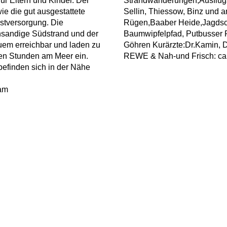
r Eltern und Kinder. Der
Strandwanderungen,Ausflug
ie die gut ausgestattete
Sellin, Thiessow, Binz und 
stversorgung. Die
Rügen,Baaber Heide,Jagdschl
insandige Südstrand und der
Baumwipfelpfad, Putbusser 
uem erreichbar und laden zu
Göhren Kurärzte:Dr.Kamin, Dr.
en Stunden am Meer ein.
REWE & Nah-und Frisch: ca
befinden sich in der Nähe
eam