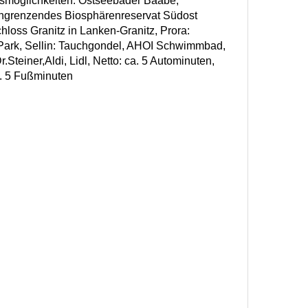
smöglichkeiten: Ostseebäder Baabe,
angrenzendes Biosphärenreservat Südost
oss Granitz in Lanken-Granitz, Prora:
Park, Sellin: Tauchgondel, AHOI Schwimmbad,
Steiner,Aldi, Lidl, Netto: ca. 5 Autominuten,
. 5 Fußminuten