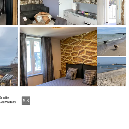
r alle
9,8
Vermieters