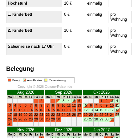
Hochstuhl
10 €
einmalig
1. Kinderbett
0 €
einmalig
pro
Wohnung
2. Kinderbett
10 €
einmalig
pro
Wohnung
Safeanreise nach 17 Uhr
0 €
einmalig
pro
Wohnung
Belegung
Belegt
An-/Abreise
Reservierung
Copyright © 2026 Ostsee-Reisen.de
Aug 2026
Sep 2026
Okt 2026
Mo
Di
Mi
Do
Fr
Sa
So
Mo
Di
Mi
Do
Fr
Sa
So
Mo
Di
Mi
Do
Fr
Sa
So
1
2
1
2
3
4
5
6
1
2
3
4
3
4
5
6
7
8
9
7
8
9
10
11
12
13
5
6
7
8
9
10
11
10
11
12
13
14
15
16
14
15
16
17
18
19
20
12
13
14
15
16
17
18
17
18
19
20
21
22
23
21
22
23
24
25
26
27
19
20
21
22
23
24
25
24
25
26
27
28
29
30
28
29
30
26
27
28
29
30
31
31
Nov 2026
Dez 2026
Jan 2027
Mo
Di
Mi
Do
Fr
Sa
So
Mo
Di
Mi
Do
Fr
Sa
So
Mo
Di
Mi
Do
Fr
Sa
So