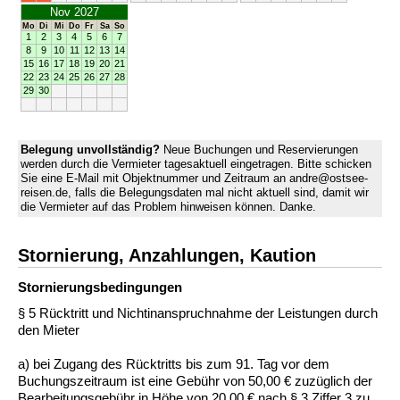
Nov 2027
Mo
Di
Mi
Do
Fr
Sa
So
1
2
3
4
5
6
7
8
9
10
11
12
13
14
15
16
17
18
19
20
21
22
23
24
25
26
27
28
29
30
Belegung unvollständig?
Neue Buchungen und Reservierungen
werden durch die Vermieter tagesaktuell eingetragen. Bitte schicken
Sie eine E-Mail mit Objektnummer und Zeitraum an andre@ostsee-
reisen.de, falls die Belegungsdaten mal nicht aktuell sind, damit wir
die Vermieter auf das Problem hinweisen können. Danke.
Stornierung, Anzahlungen, Kaution
Stornierungs­bedingungen
§ 5 Rücktritt und Nichtinanspruchnahme der Leistungen durch
den Mieter
a) bei Zugang des Rücktritts bis zum 91. Tag vor dem
Buchungszeitraum ist eine Gebühr von 50,00 € zuzüglich der
Bearbeitungsgebühr in Höhe von 20,00 € nach § 3 Ziffer 3 zu