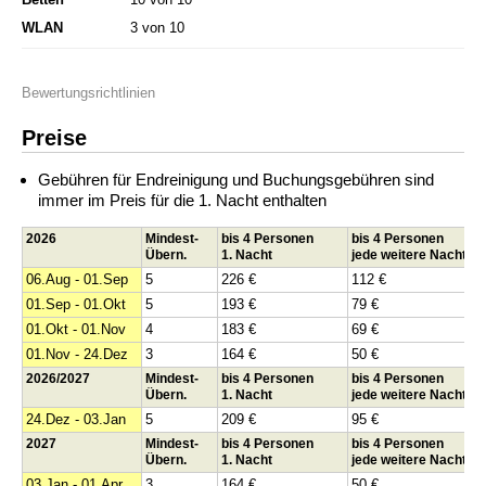
WLAN
3 von 10
Bewertungsrichtlinien
Preise
Gebühren für Endreinigung und Buchungsgebühren sind
immer im Preis für die 1. Nacht enthalten
2026
Mindest-
bis 4 Personen
bis 4 Personen
Übern.
1. Nacht
jede weitere Nacht
06.Aug - 01.Sep
5
226 €
112 €
01.Sep - 01.Okt
5
193 €
79 €
01.Okt - 01.Nov
4
183 €
69 €
01.Nov - 24.Dez
3
164 €
50 €
2026/2027
Mindest-
bis 4 Personen
bis 4 Personen
Übern.
1. Nacht
jede weitere Nacht
24.Dez - 03.Jan
5
209 €
95 €
2027
Mindest-
bis 4 Personen
bis 4 Personen
Übern.
1. Nacht
jede weitere Nacht
03.Jan - 01.Apr
3
164 €
50 €