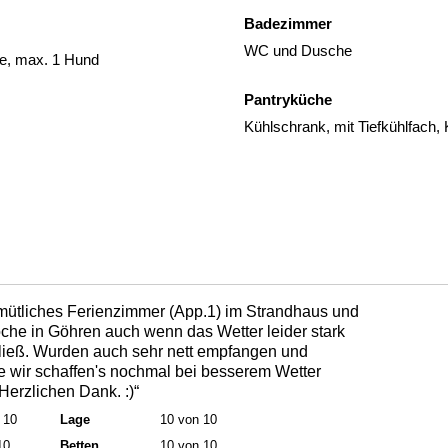
Badezimmer
WC und Dusche
de, max. 1 Hund
Pantryküche
Kühlschrank, mit Tiefkühlfach
emütliches Ferienzimmer (App.1) im Strandhaus und
che in Göhren auch wenn das Wetter leider stark
ließ. Wurden auch sehr nett empfangen und
e wir schaffen's nochmal bei besserem Wetter
erzlichen Dank. :)“
 10
Lage
10 von 10
10
Betten
10 von 10