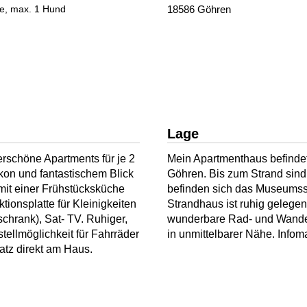
de, max. 1 Hund
18586 Göhren
Lage
rschöne Apartments für je 2
Mein Apartmenthaus befindet
lkon und fantastischem Blick
Göhren. Bis zum Strand sind
 mit einer Frühstücksküche
befinden sich das Museumssc
tionsplatte für Kleinigkeiten
Strandhaus ist ruhig gelegen
ank), Sat- TV. Ruhiger,
wunderbare Rad- und Wander
stellmöglichkeit für Fahrräder
in unmittelbarer Nähe. Infomat
tz direkt am Haus.