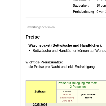
Sauberkeit
10 von
Preis/Leistung
9 von 
Bewertungsrichtlinien
Preise
Wäschepaket (Bettwäsche und Handtücher):
Bettwäsche und Handtücher können auf Wunsch
wichtige Preiszusätze:
- alle Preise pro Nacht und inkl. Endreinigung
Preise für Belegung mit max.
2 Personen
Zeitraum
1.Nacht
enthält
jede weitere
Endreinigung
Nacht
i.H.v. 45 €
2025/2026