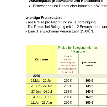
Wäschepaket (Bettwäsche und Handtücher):
Bettwäsche und Handtücher können auf Wunsch
wichtige Preiszusätze:
- alle Preise pro Nacht und inkl. Endreinigung
- Die Preise bei Belegung mit 1 - 2 Erwachsenen und
- Eine 3. erwachsene Person zahlt 15 €/ÜN.
Preise für Belegung mit max.
4 Personen
1.Nacht
Zeitraum
enthält
Endreinigung
jede weitere
i.H.v. 80 € und
Nacht
Buchungsgebühr
i.H.v. 40 €
2026
23.Mai - 20.Jun
220 €
100 €
20.Jun - 27.Jun
265 €
145 €
27.Jun - 04.Jul
265 €
145 €
04.Jul - 11.Jul
280 €
160 €
11.Jul - 23.Aug
280 €
160 €