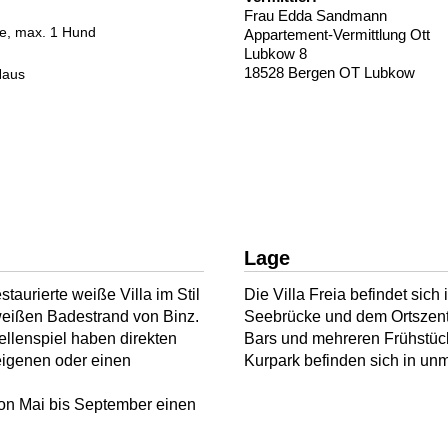
Frau Edda Sandmann
de, max. 1 Hund
Appartement-Vermittlung Ott
Lubkow 8
18528 Bergen OT Lubkow
Haus
Lage
estaurierte weiße Villa im Stil
Die Villa Freia befindet sic
n weißen Badestrand von Binz.
Seebrücke und dem Ortszentr
llenspiel haben direkten
Bars und mehreren Frühstück
eigenen oder einen
Kurpark befinden sich in unm
on Mai bis September einen