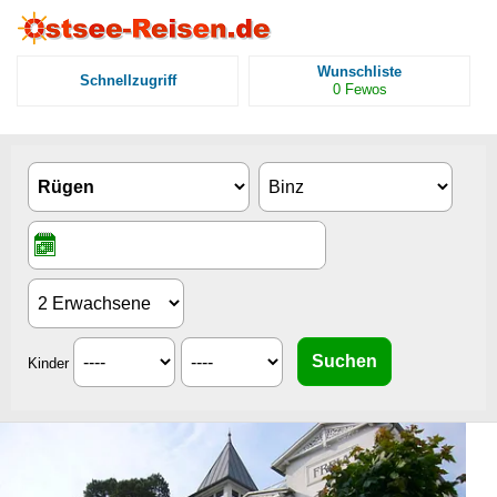
Wunschliste
Schnellzugriff
0
Fewos
Kinder