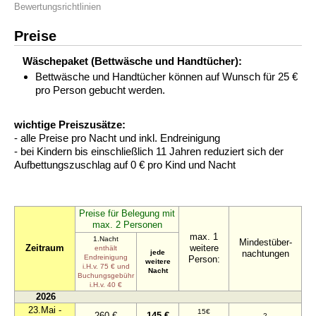
Bewertungsrichtlinien
Preise
Wäschepaket (Bettwäsche und Handtücher):
Bettwäsche und Handtücher können auf Wunsch für 25 €
pro Person gebucht werden.
wichtige Preiszusätze:
- alle Preise pro Nacht und inkl. Endreinigung
- bei Kindern bis einschließlich 11 Jahren reduziert sich der
Aufbettungszuschlag auf 0 € pro Kind und Nacht
Preise für Belegung mit
max. 2 Personen
max. 1
1.Nacht
Mindestüber-
Zeitraum
weitere
enthält
jede
nachtungen
Endreinigung
Person:
weitere
i.H.v. 75 € und
Nacht
Buchungsgebühr
i.H.v. 40 €
2026
23.Mai -
15€
260 €
145 €
2