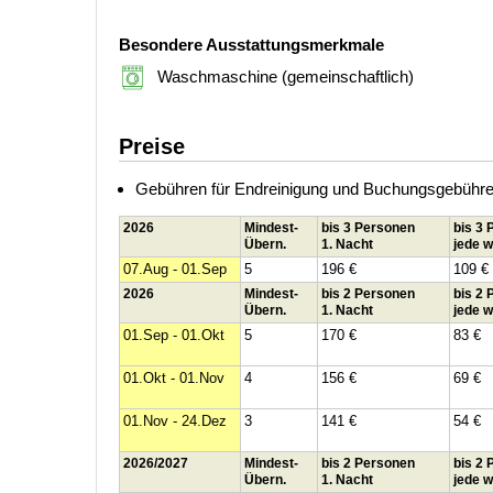
Besondere Ausstattungsmerkmale
Waschmaschine (gemeinschaftlich)
Preise
Gebühren für Endreinigung und Buchungsgebühren 
2026
Mindest-
bis 3 Personen
bis 3
Übern.
1. Nacht
jede w
07.Aug - 01.Sep
5
196 €
109 €
2026
Mindest-
bis 2 Personen
bis 2
Übern.
1. Nacht
jede w
01.Sep - 01.Okt
5
170 €
83 €
01.Okt - 01.Nov
4
156 €
69 €
01.Nov - 24.Dez
3
141 €
54 €
2026/2027
Mindest-
bis 2 Personen
bis 2
Übern.
1. Nacht
jede w