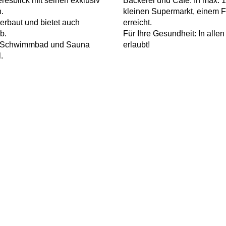
resblick mit seinen exklusiv
Bäckerei und Cafe. In max. 
.
kleinen Supermarkt, einem F
erbaut und bietet auch
erreicht.
b.
Für Ihre Gesundheit: In all
it Schwimmbad und Sauna
erlaubt!
.