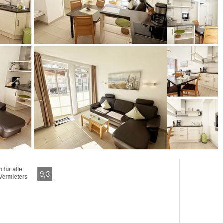
für alle
9,3
Vermieters