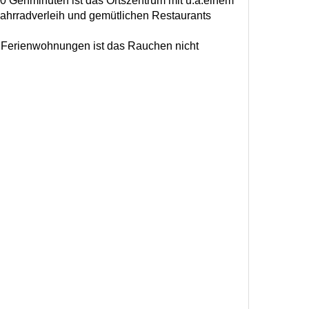
10 Gehminuten ist das Ortszentrum mit u.a.einem
ahrradverleih und gemütlichen Restaurants
en Ferienwohnungen ist das Rauchen nicht