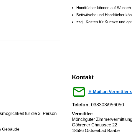
Handtücher können auf Wunsch f
Bettwäsche und Handtücher könn
zzgl. Kosten für Kurtaxe und op
Kontakt
E-Mail an Vermittler 
Telefon:
038303/956050
möglichkeit für die 3. Person
Vermittler:
Mönchguter Zimmervermittlu
Göhrener Chaussee 22
im Gebäude
18586 Ostseebad Baabe