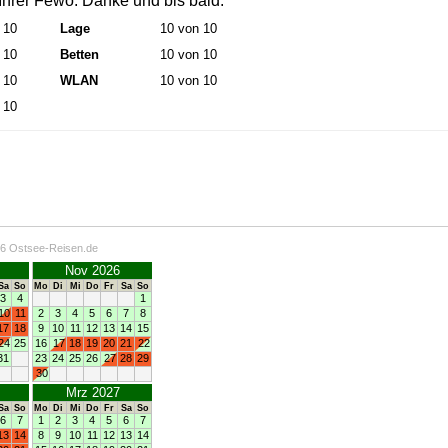
hrer Fewo. Danke und bis bald.“
 10
Lage
10 von 10
 10
Betten
10 von 10
 10
WLAN
10 von 10
 10
26 Ostsee-Reisen.de
Nov 2026
Sa
So
Mo
Di
Mi
Do
Fr
Sa
So
3
4
1
10
11
2
3
4
5
6
7
8
17
18
9
10
11
12
13
14
15
24
25
16
17
18
19
20
21
22
31
23
24
25
26
27
28
29
30
Mrz 2027
Sa
So
Mo
Di
Mi
Do
Fr
Sa
So
6
7
1
2
3
4
5
6
7
13
14
8
9
10
11
12
13
14