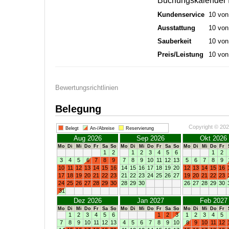
Buchungskalender I
Kundenservice
10 von
Ausstattung
10 von
Sauberkeit
10 von
Preis/Leistung
10 von
Bewertungsrichtlinien
Belegung
Copyright © 20
Belegt
An-/Abreise
Reservierung
Aug 2026
Sep 2026
Okt 2026
Mo
Di
Mi
Do
Fr
Sa
So
Mo
Di
Mi
Do
Fr
Sa
So
Mo
Di
Mi
Do
Fr
1
2
1
2
3
4
5
6
1
2
3
4
5
6
7
8
9
7
8
9
10
11
12
13
5
6
7
8
9
10
11
12
13
14
15
16
14
15
16
17
18
19
20
12
13
14
15
16
17
18
19
20
21
22
23
21
22
23
24
25
26
27
19
20
21
22
23
24
25
26
27
28
29
30
28
29
30
26
27
28
29
30
31
Dez 2026
Jan 2027
Feb 2027
Mo
Di
Mi
Do
Fr
Sa
So
Mo
Di
Mi
Do
Fr
Sa
So
Mo
Di
Mi
Do
Fr
1
2
3
4
5
6
1
2
3
1
2
3
4
5
7
8
9
10
11
12
13
4
5
6
7
8
9
10
8
9
10
11
12