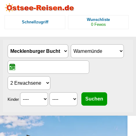
Wunschliste
Schnellzugriff
0
Fewos
Kinder