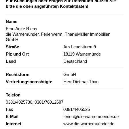
Für Buchungen oder Fragen zur Unterkunft nutzen Sie
bitte die oben angeführten Kontaktdaten!
Name
Frau Anke Riens
die Warnemünder, Ferienverm. Than&Müller Immobilien
GmbH
Straße
Am Leuchtturm 9
Plz und Ort
18119 Warnemünde
Land
Deutschland
Rechtsform
GmbH
Vertretungsberechtigte
Herr Dietmar Than
Telefon
0381/4925730, 0381/76912687
Fax
0381/4405525
E-Mail
ferien@die-warnemuender.de
Internet
www.die-warnemuender.de