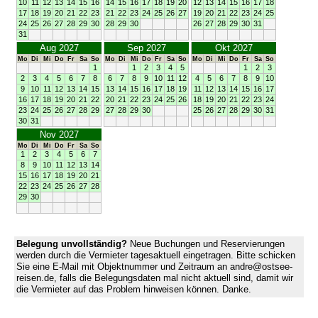
10
11
12
13
14
15
16
14
15
16
17
18
19
20
12
13
14
15
16
17
18
17
18
19
20
21
22
23
21
22
23
24
25
26
27
19
20
21
22
23
24
25
24
25
26
27
28
29
30
28
29
30
26
27
28
29
30
31
31
Aug 2027
Sep 2027
Okt 2027
Mo
Di
Mi
Do
Fr
Sa
So
Mo
Di
Mi
Do
Fr
Sa
So
Mo
Di
Mi
Do
Fr
Sa
So
1
1
2
3
4
5
1
2
3
2
3
4
5
6
7
8
6
7
8
9
10
11
12
4
5
6
7
8
9
10
9
10
11
12
13
14
15
13
14
15
16
17
18
19
11
12
13
14
15
16
17
16
17
18
19
20
21
22
20
21
22
23
24
25
26
18
19
20
21
22
23
24
23
24
25
26
27
28
29
27
28
29
30
25
26
27
28
29
30
31
30
31
Nov 2027
Mo
Di
Mi
Do
Fr
Sa
So
1
2
3
4
5
6
7
8
9
10
11
12
13
14
15
16
17
18
19
20
21
22
23
24
25
26
27
28
29
30
Belegung unvollständig?
Neue Buchungen und Reservierungen
werden durch die Vermieter tagesaktuell eingetragen. Bitte schicken
Sie eine E-Mail mit Objektnummer und Zeitraum an andre@ostsee-
reisen.de, falls die Belegungsdaten mal nicht aktuell sind, damit wir
die Vermieter auf das Problem hinweisen können. Danke.