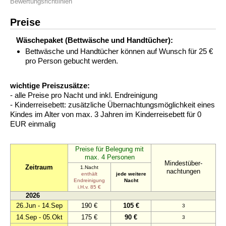
Bewertungsrichtlinien
Preise
Wäschepaket (Bettwäsche und Handtücher):
Bettwäsche und Handtücher können auf Wunsch für 25 €
pro Person gebucht werden.
wichtige Preiszusätze:
- alle Preise pro Nacht und inkl. Endreinigung
- Kinderreisebett: zusätzliche Übernachtungsmöglichkeit eines
Kindes im Alter von max. 3 Jahren im Kinderreisebett für 0
EUR einmalig
Preise für Belegung mit
max. 4 Personen
Mindestüber-
Zeitraum
1.Nacht
nachtungen
enthält
jede weitere
Endreinigung
Nacht
i.H.v. 85 €
2026
26.Jun - 14.Sep
190 €
105 €
3
14.Sep - 05.Okt
175 €
90 €
3