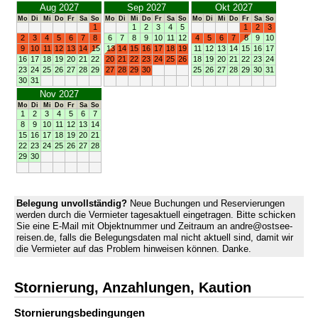
Aug 2027
Sep 2027
Okt 2027
Mo
Di
Mi
Do
Fr
Sa
So
Mo
Di
Mi
Do
Fr
Sa
So
Mo
Di
Mi
Do
Fr
Sa
So
1
1
2
3
4
5
1
2
3
2
3
4
5
6
7
8
6
7
8
9
10
11
12
4
5
6
7
8
9
10
9
10
11
12
13
14
15
13
14
15
16
17
18
19
11
12
13
14
15
16
17
16
17
18
19
20
21
22
20
21
22
23
24
25
26
18
19
20
21
22
23
24
23
24
25
26
27
28
29
27
28
29
30
25
26
27
28
29
30
31
30
31
Nov 2027
Mo
Di
Mi
Do
Fr
Sa
So
1
2
3
4
5
6
7
8
9
10
11
12
13
14
15
16
17
18
19
20
21
22
23
24
25
26
27
28
29
30
Belegung unvollständig?
Neue Buchungen und Reservierungen
werden durch die Vermieter tagesaktuell eingetragen. Bitte schicken
Sie eine E-Mail mit Objektnummer und Zeitraum an andre@ostsee-
reisen.de, falls die Belegungsdaten mal nicht aktuell sind, damit wir
die Vermieter auf das Problem hinweisen können. Danke.
Stornierung, Anzahlungen, Kaution
Stornierungs­bedingungen