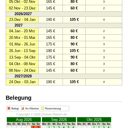
05.Okt - 02.Nov
165 €
80 €
3
02.Nov - 23.Dez
145 €
60 €
2
2026/2027
23.Dez - 04.Jan
190 €
105 €
4
2027
04.Jan - 20.Mrz
145 €
60 €
2
20.Mrz - 01.Mai
165 €
80 €
3
01.Mai - 26.Jun
175 €
90 €
3
26.Jun - 13.Sep
190 €
105 €
3
13.Sep - 04.Okt
175 €
90 €
3
04.Okt - 08.Nov
165 €
80 €
3
08.Nov - 24.Dez
145 €
60 €
2
2027/2028
24.Dez - 03.Jan
190 €
105 €
4
Belegung
Belegt
An-/Abreise
Reservierung
Copyright © 2026 Ostsee-Reisen.de
Aug 2026
Sep 2026
Okt 2026
Mo
Di
Mi
Do
Fr
Sa
So
Mo
Di
Mi
Do
Fr
Sa
So
Mo
Di
Mi
Do
Fr
Sa
So
1
2
1
2
3
4
5
6
1
2
3
4