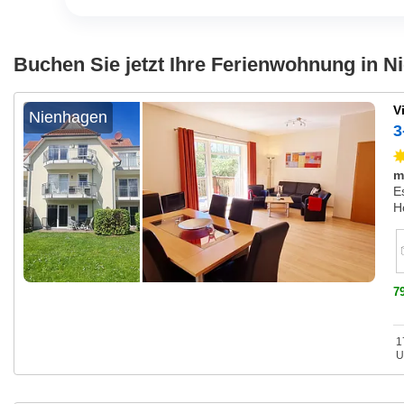
Buchen Sie jetzt Ihre Ferienwohnung in 
V
Nienhagen
3
m
E
H
7
1
U