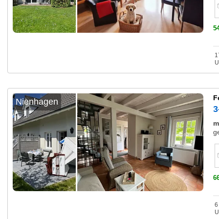
5
1
U
F
Nienhagen
3
m
g
6
6
U