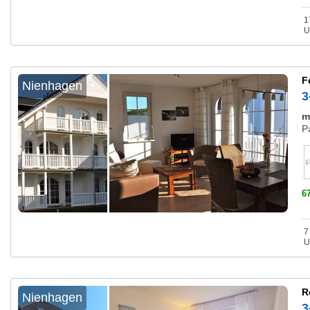
1
U
F
Nienhagen
3
m
P
6
7
U
R
Nienhagen
3