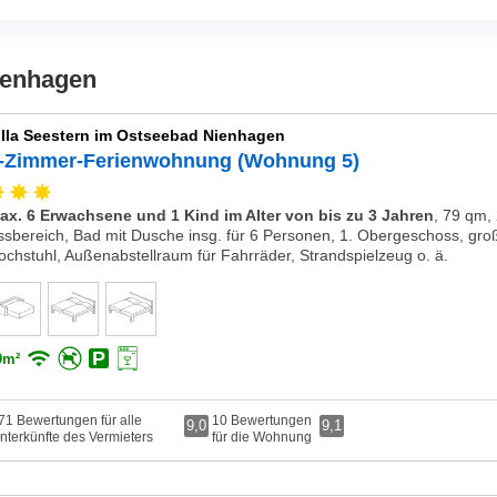
Nienhagen
illa Seestern im Ostseebad Nienhagen
-Zimmer-Ferienwohnung (Wohnung 5)
ax. 6 Erwachsene und 1 Kind im Alter von bis zu 3 Jahren
,
79 qm, 
ssbereich, Bad mit Dusche insg. für 6 Personen, 1. Obergeschoss, großer
ochstuhl, Außenabstellraum für Fahrräder, Strandspielzeug o. ä.
9m²
71 Bewertungen für alle
10 Bewertungen
9,0
9,1
nterkünfte des Vermieters
für die Wohnung