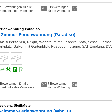
71 Bewertungen für alle
5 Bewertungen
9,0
7,7
nterkünfte des Vermieters
für die Wohnung
erienwohnung Paradiso
-Zimmer-Ferienwohnung (Paradiso)
ax. 4 Personen
,
67 qm, Wohnraum mit Essecke, Sofa, Sessel, Fernseh
arkplatz, Balkon mit Gartenblick, Fußbodenheizung, SAT-Empfang, DVD
7m²
 Bewertungen für alle
7 Bewertungen
9,9
9,9
nterkünfte des Vermieters
für die Wohnung
esidenz Steilküste
-Zimmer-Ferienwohnung (Whg. 8)