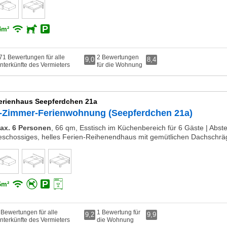
4m²
71 Bewertungen für alle
2 Bewertungen
9,0
8,4
nterkünfte des Vermieters
für die Wohnung
erienhaus Seepferdchen 21a
-Zimmer-Ferienwohnung (Seepferdchen 21a)
ax. 6 Personen
,
66 qm, Esstisch im Küchenbereich für 6 Gäste | Abstel
eschossiges, helles Ferien-Reihenendhaus mit gemütlichen Dachschr
6m²
 Bewertungen für alle
1 Bewertung für
9,2
9,9
nterkünfte des Vermieters
die Wohnung