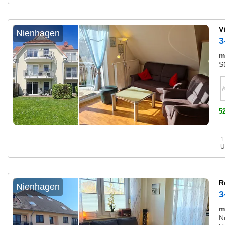
V
Nienhagen
3
m
S
5
1
U
R
Nienhagen
3
m
N