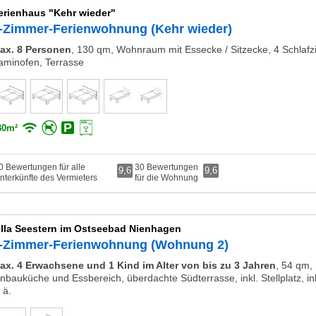
erienhaus "Kehr wieder"
-Zimmer-Ferienwohnung (Kehr wieder)
ax. 8 Personen
,
130 qm, Wohnraum mit Essecke / Sitzecke, 4 Schlafz
aminofen, Terrasse
30m²
0 Bewertungen für alle
30 Bewertungen
9,6
9,6
nterkünfte des Vermieters
für die Wohnung
illa Seestern im Ostseebad Nienhagen
-Zimmer-Ferienwohnung (Wohnung 2)
ax. 4 Erwachsene und 1 Kind im Alter von bis zu 3 Jahren
,
54 qm, 
inbauküche und Essbereich, überdachte Südterrasse, inkl. Stellplatz, i
 ä.