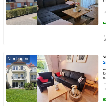
U
6
1
U
V
Nienhagen
2
m
E
o.
5