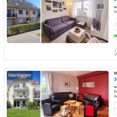
m
S
6
1
U
V
Nienhagen
3
m
E
A