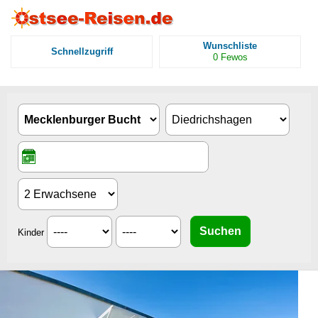
Wunschliste
Schnellzugriff
0
Fewos
Kinder