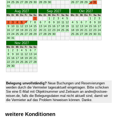
24
25
26
27
28
29
30
28
29
30
26
27
28
29
30
31
31
Aug 2027
Sep 2027
Okt 2027
Mo
Di
Mi
Do
Fr
Sa
So
Mo
Di
Mi
Do
Fr
Sa
So
Mo
Di
Mi
Do
Fr
Sa
So
1
1
2
3
4
5
1
2
3
2
3
4
5
6
7
8
6
7
8
9
10
11
12
4
5
6
7
8
9
10
9
10
11
12
13
14
15
13
14
15
16
17
18
19
11
12
13
14
15
16
17
16
17
18
19
20
21
22
20
21
22
23
24
25
26
18
19
20
21
22
23
24
23
24
25
26
27
28
29
27
28
29
30
25
26
27
28
29
30
31
30
31
Nov 2027
Mo
Di
Mi
Do
Fr
Sa
So
1
2
3
4
5
6
7
8
9
10
11
12
13
14
15
16
17
18
19
20
21
22
23
24
25
26
27
28
29
30
Belegung unvollständig?
Neue Buchungen und Reservierungen
werden durch die Vermieter tagesaktuell eingetragen. Bitte schicken
Sie eine E-Mail mit Objektnummer und Zeitraum an andre@ostsee-
reisen.de, falls die Belegungsdaten mal nicht aktuell sind, damit wir
die Vermieter auf das Problem hinweisen können. Danke.
weitere Konditionen