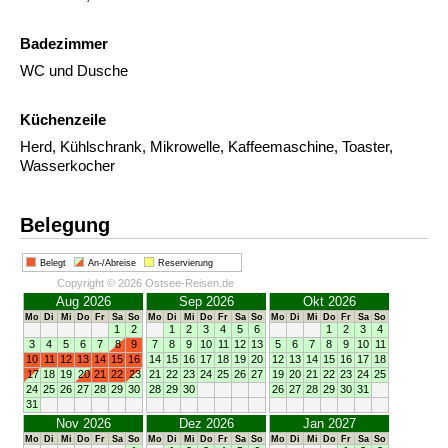
Badezimmer
WC und Dusche
Küchenzeile
Herd, Kühlschrank, Mikrowelle, Kaffeemaschine, Toaster,
Wasserkocher
Belegung
Belegt
An-/Abreise
Reservierung
Copyright © 2026 Ostsee-Reisen.de
Aug 2026
Sep 2026
Okt 2026
Mo
Di
Mi
Do
Fr
Sa
So
Mo
Di
Mi
Do
Fr
Sa
So
Mo
Di
Mi
Do
Fr
Sa
So
1
2
1
2
3
4
5
6
1
2
3
4
3
4
5
6
7
8
9
7
8
9
10
11
12
13
5
6
7
8
9
10
11
10
11
12
13
14
15
16
14
15
16
17
18
19
20
12
13
14
15
16
17
18
17
18
19
20
21
22
23
21
22
23
24
25
26
27
19
20
21
22
23
24
25
24
25
26
27
28
29
30
28
29
30
26
27
28
29
30
31
31
Nov 2026
Dez 2026
Jan 2027
Mo
Di
Mi
Do
Fr
Sa
So
Mo
Di
Mi
Do
Fr
Sa
So
Mo
Di
Mi
Do
Fr
Sa
So