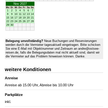
Nov 2027
Mo
Di
Mi
Do
Fr
Sa
So
1
2
3
4
5
6
7
8
9
10
11
12
13
14
15
16
17
18
19
20
21
22
23
24
25
26
27
28
29
30
Belegung unvollständig?
Neue Buchungen und Reservierungen
werden durch die Vermieter tagesaktuell eingetragen. Bitte schicken
Sie eine E-Mail mit Objektnummer und Zeitraum an andre@ostsee-
reisen.de, falls die Belegungsdaten mal nicht aktuell sind, damit wir
die Vermieter auf das Problem hinweisen können. Danke.
weitere Konditionen
Anreise
Anreise ab 15.00 Uhr, Abreise bis 10.00 Uhr
Parkplätze
inkl.