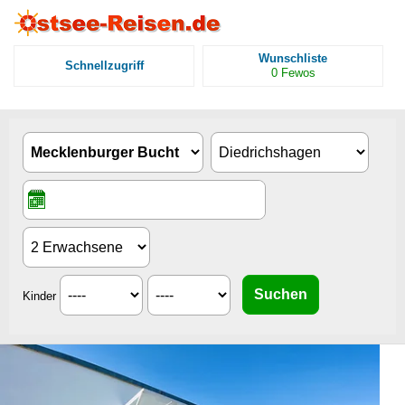
Wunschliste
Schnellzugriff
0
Fewos
Kinder