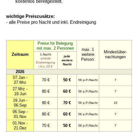
kostenlos bereitgestellt.
wichtige Preiszusätze:
- alle Preise pro Nacht und inkl. Endreinigung
Preise für Belegung
mit max. 2 Personen
max. 1
Mindestüber-
Zeitraum
weitere
1.Nacht
jede
nachtungen
enthält
Person:
weitere
Endreinigung
Nacht
i.H.v. 20 €
2026
07.Jan -
70 €
50 €
5€ p.P./Nacht
7
27.Mrz
27.Mrz -
80 €
60 €
5€ p.P./Nacht
7
19.Jun
19.Jun -
90 €
70 €
5€ p.P./Nacht
10
06.Sep
06.Sep -
80 €
60 €
5€ p.P./Nacht
7
01.Nov
01.Nov -
70 €
50 €
5€ p.P./Nacht
7
21.Dez