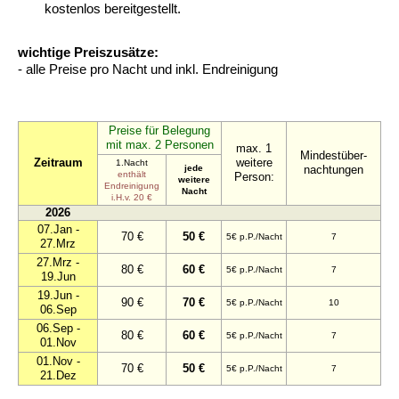
kostenlos bereitgestellt.
wichtige Preiszusätze:
- alle Preise pro Nacht und inkl. Endreinigung
Preise für Belegung
mit max. 2 Personen
max. 1
Mindestüber-
Zeitraum
weitere
1.Nacht
jede
nachtungen
enthält
Person:
weitere
Endreinigung
Nacht
i.H.v. 20 €
2026
07.Jan -
70 €
50 €
5€ p.P./Nacht
7
27.Mrz
27.Mrz -
80 €
60 €
5€ p.P./Nacht
7
19.Jun
19.Jun -
90 €
70 €
5€ p.P./Nacht
10
06.Sep
06.Sep -
80 €
60 €
5€ p.P./Nacht
7
01.Nov
01.Nov -
70 €
50 €
5€ p.P./Nacht
7
21.Dez