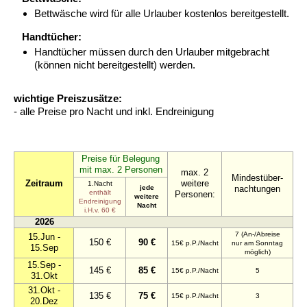
Bettwäsche wird für alle Urlauber kostenlos bereitgestellt.
Handtücher:
Handtücher müssen durch den Urlauber mitgebracht
(können nicht bereitgestellt) werden.
wichtige Preiszusätze:
- alle Preise pro Nacht und inkl. Endreinigung
Preise für Belegung
mit max. 2 Personen
max. 2
Mindestüber-
Zeitraum
weitere
1.Nacht
jede
nachtungen
enthält
Personen:
weitere
Endreinigung
Nacht
i.H.v. 60 €
2026
7 (An-/Abreise
15.Jun -
150 €
90 €
15€ p.P./Nacht
nur am Sonntag
15.Sep
möglich)
15.Sep -
145 €
85 €
15€ p.P./Nacht
5
31.Okt
31.Okt -
135 €
75 €
15€ p.P./Nacht
3
20.Dez