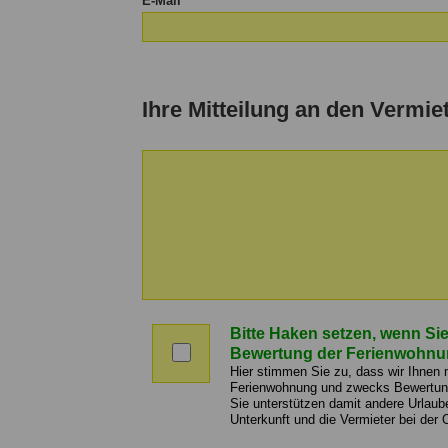
E-Mail
Ihre Mitteilung an den Vermie
Nachricht
an
Bitte Haken setzen, wenn Sie
den
Bitte
Bewertung der Ferienwohnu
Vermieter
Haken
Hier stimmen Sie zu, dass wir Ihnen
setzen,
Ferienwohnung und zwecks Bewertung 
Sie unterstützen damit andere Urlaub
wenn
Unterkunft und die Vermieter bei der 
Sie