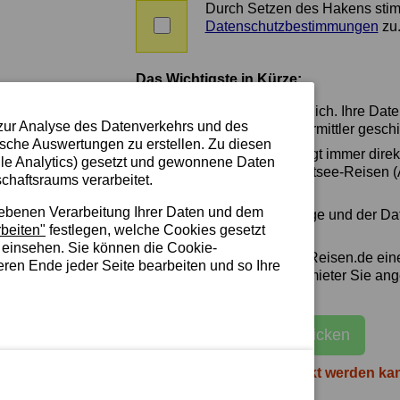
später
Durch Setzen des Hakens sti
die
Zustimmung
Datenschutzbestimmungen
zu
Möglichkeit
zu
zur
AGBs
Bewertung
und
Das Wichtigste in Kürze:
der
Datenschutz
Ferienwohnung
Die Anfrage ist unverbindlich. Ihre Dat
haben
zur Analyse des Datenverkehrs und des
Vermieter oder Zimmervermittler geschi
wollen.
ische Auswertungen zu erstellen. Zu diesen
Der Vertragsschluss erfolgt immer dir
le Analytics) gesetzt und gewonnene Daten
Eigentümer/Vermittler. Ostsee-Reisen
chaftsraums verarbeitet.
wird kein Vertragspartner.
iebenen Verarbeitung Ihrer Daten und dem
Die Löschung Ihrer Anfrage und der Da
beiten"
festlegen, welche Cookies gesetzt
spätestens 3 Jahren.
 einsehen. Sie können die Cookie-
Sie erhalten von Ostsee-Reisen.de ein
eren Ende jeder Seite bearbeiten und so Ihre
Sie wissen, welchen Vermieter Sie an
E-Mail an Vermieter schicken
Damit die Anfrage verschickt werden ka
bearbeitet werden!