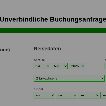
Unverbindliche Buchungsanfrag
Reisedaten
nne)
Anreise
Anreisetag
Anreisemonat
Anreisejahr
A
Anzahl
Erwachsene
Kinder
Alter
Alter
Alter
Alte
1.
2.
3.
4.