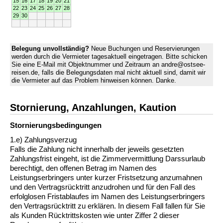
15
16
17
18
19
20
21
22
23
24
25
26
27
28
29
30
Belegung unvollständig?
Neue Buchungen und Reservierungen
werden durch die Vermieter tagesaktuell eingetragen. Bitte schicken
Sie eine E-Mail mit Objektnummer und Zeitraum an andre@ostsee-
reisen.de, falls die Belegungsdaten mal nicht aktuell sind, damit wir
die Vermieter auf das Problem hinweisen können. Danke.
Stornierung, Anzahlungen, Kaution
Stornierungs­bedingungen
1.e) Zahlungsverzug
Falls die Zahlung nicht innerhalb der jeweils gesetzten
Zahlungsfrist eingeht, ist die Zimmervermittlung Darssurlaub
berechtigt, den offenen Betrag im Namen des
Leistungserbringers unter kurzer Fristsetzung anzumahnen
und den Vertragsrücktritt anzudrohen und für den Fall des
erfolglosen Fristablaufes im Namen des Leistungserbringers
den Vertragsrücktritt zu erklären. In diesem Fall fallen für Sie
als Kunden Rücktrittskosten wie unter Ziffer 2 dieser