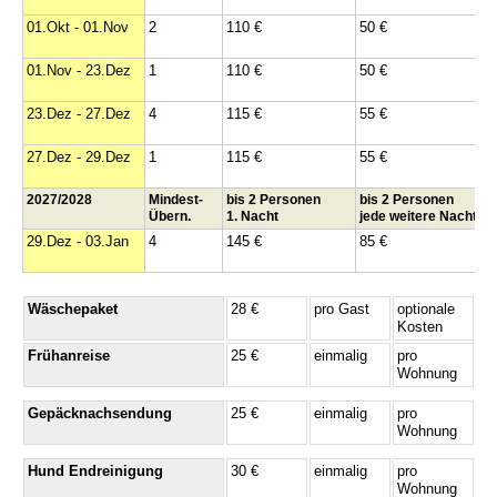
01.Okt - 01.Nov
2
110 €
50 €
01.Nov - 23.Dez
1
110 €
50 €
23.Dez - 27.Dez
4
115 €
55 €
27.Dez - 29.Dez
1
115 €
55 €
2027/2028
Mindest-
bis 2 Personen
bis 2 Personen
Übern.
1. Nacht
jede weitere Nacht
29.Dez - 03.Jan
4
145 €
85 €
Wäschepaket
28 €
pro Gast
optionale
Kosten
Frühanreise
25 €
einmalig
pro
Wohnung
Gepäcknachsendung
25 €
einmalig
pro
Wohnung
Hund Endreinigung
30 €
einmalig
pro
Wohnung