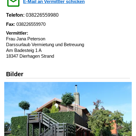
E-Mail an Vermittler schicken
Telefon:
038226559980
Fax:
038226559970
Vermittler:
Frau Jana Peterson
Darssurlaub Vermietung und Betreuung
Am Badesteig 1 A
18347 Dierhagen Strand
Bilder