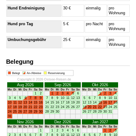
Hund Endreinigung
30 €
einmalig
pro
Wohnung
Hund pro Tag
5 €
pro Nacht
pro
Wohnung
Umbuchungsgebühr
25 €
einmalig
pro
Wohnung
Belegung
Belegt
An-/Abreise
Reservierung
Copyright © 2026 Ostsee-Reisen.de
Aug 2026
Sep 2026
Okt 2026
Mo
Di
Mi
Do
Fr
Sa
So
Mo
Di
Mi
Do
Fr
Sa
So
Mo
Di
Mi
Do
Fr
Sa
So
1
2
1
2
3
4
5
6
1
2
3
4
3
4
5
6
7
8
9
7
8
9
10
11
12
13
5
6
7
8
9
10
11
10
11
12
13
14
15
16
14
15
16
17
18
19
20
12
13
14
15
16
17
18
17
18
19
20
21
22
23
21
22
23
24
25
26
27
19
20
21
22
23
24
25
24
25
26
27
28
29
30
28
29
30
26
27
28
29
30
31
31
Nov 2026
Dez 2026
Jan 2027
Mo
Di
Mi
Do
Fr
Sa
So
Mo
Di
Mi
Do
Fr
Sa
So
Mo
Di
Mi
Do
Fr
Sa
So
1
1
2
3
4
5
6
1
2
3
2
3
4
5
6
7
8
7
8
9
10
11
12
13
4
5
6
7
8
9
10