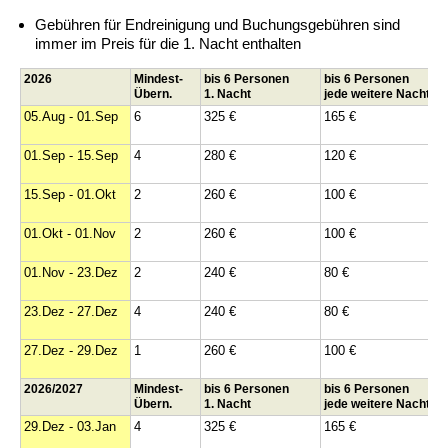
Gebühren für Endreinigung und Buchungsgebühren sind
immer im Preis für die 1. Nacht enthalten
2026
Mindest-
bis 6 Personen
bis 6 Personen
Übern.
1. Nacht
jede weitere Nacht
05.Aug - 01.Sep
6
325 €
165 €
01.Sep - 15.Sep
4
280 €
120 €
15.Sep - 01.Okt
2
260 €
100 €
01.Okt - 01.Nov
2
260 €
100 €
01.Nov - 23.Dez
2
240 €
80 €
23.Dez - 27.Dez
4
240 €
80 €
27.Dez - 29.Dez
1
260 €
100 €
2026/2027
Mindest-
bis 6 Personen
bis 6 Personen
Übern.
1. Nacht
jede weitere Nacht
29.Dez - 03.Jan
4
325 €
165 €