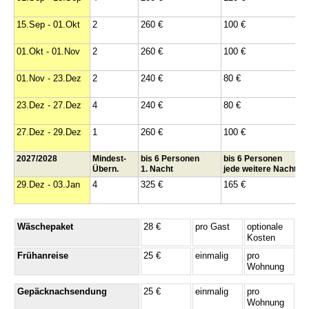
15.Sep - 01.Okt
2
260 €
100 €
01.Okt - 01.Nov
2
260 €
100 €
01.Nov - 23.Dez
2
240 €
80 €
23.Dez - 27.Dez
4
240 €
80 €
27.Dez - 29.Dez
1
260 €
100 €
2027/2028
Mindest-
bis 6 Personen
bis 6 Personen
Übern.
1. Nacht
jede weitere Nacht
29.Dez - 03.Jan
4
325 €
165 €
Wäschepaket
28 €
pro Gast
optionale
Kosten
Frühanreise
25 €
einmalig
pro
Wohnung
Gepäcknachsendung
25 €
einmalig
pro
Wohnung