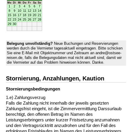
Mo
Di
Mi
Do
Fr
Sa
So
1
2
3
4
5
6
7
8
9
10
11
12
13
14
15
16
17
18
19
20
21
22
23
24
25
26
27
28
29
30
Belegung unvollständig?
Neue Buchungen und Reservierungen
werden durch die Vermieter tagesaktuell eingetragen. Bitte schicken
Sie eine E-Mail mit Objektnummer und Zeitraum an andre@ostsee-
reisen.de, falls die Belegungsdaten mal nicht aktuell sind, damit wir
die Vermieter auf das Problem hinweisen können. Danke.
Stornierung, Anzahlungen, Kaution
Stornierungs­bedingungen
1.e) Zahlungsverzug
Falls die Zahlung nicht innerhalb der jeweils gesetzten
Zahlungsfrist eingeht, ist die Zimmervermittlung Darssurlaub
berechtigt, den offenen Betrag im Namen des
Leistungserbringers unter kurzer Fristsetzung anzumahnen
und den Vertragsrücktritt anzudrohen und für den Fall des
erfolglosen Fristablaufes im Namen des Leistungserbringers