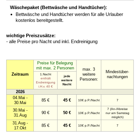
Wäschepaket (Bettwäsche und Handtücher):
Bettwäsche und Handtücher werden für alle Urlauber
kostenlos bereitgestellt.
wichtige Preiszusätze:
- alle Preise pro Nacht und inkl. Endreinigung
Preise für Belegung
mit max. 2 Personen
max. 3
Mindestüber-
Zeitraum
weitere
1.Nacht
jede
nachtungen
enthält
Personen:
weitere
Endreinigung
Nacht
i.H.v. 40 €
2026
04.Mai -
85 €
45 €
10€ p.P./Nacht
7
30.Mai
7 (An-/Abreise
30.Mai -
90 €
50 €
10€ p.P./Nacht
nur am Samstag
31.Aug
möglich)
31.Aug -
85 €
45 €
10€ p.P./Nacht
7
17.Okt