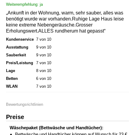
Weiterempfehlung: ja
„Ankunft in der Wohnung, warm, sehr sauber, alles was
benötigt wurde war vorhanden.Ruhige Lage Haus leise
keine extreme Nebengeräusche.Grosser
Erholungswert.ALLES rundherum hat gepasst“
Kundenservice
7 von 10
Ausstattung
9 von 10
Sauberkeit
9 von 10
Preis/Leistung
7 von 10
Lage
8 von 10
Betten
6 von 10
WLAN
7 von 10
Bewertungsrichtlinien
Preise
Wäschepaket (Bettwäsche und Handtücher):
Bettwäsche und Handtücher können auf Wunsch für 23 €