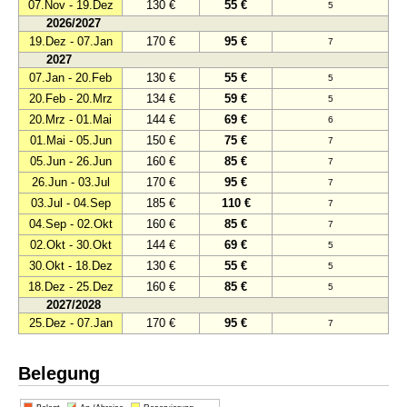
07.Nov - 19.Dez
130 €
55 €
5
2026/2027
19.Dez - 07.Jan
170 €
95 €
7
2027
07.Jan - 20.Feb
130 €
55 €
5
20.Feb - 20.Mrz
134 €
59 €
5
20.Mrz - 01.Mai
144 €
69 €
6
01.Mai - 05.Jun
150 €
75 €
7
05.Jun - 26.Jun
160 €
85 €
7
26.Jun - 03.Jul
170 €
95 €
7
03.Jul - 04.Sep
185 €
110 €
7
04.Sep - 02.Okt
160 €
85 €
7
02.Okt - 30.Okt
144 €
69 €
5
30.Okt - 18.Dez
130 €
55 €
5
18.Dez - 25.Dez
160 €
85 €
5
2027/2028
25.Dez - 07.Jan
170 €
95 €
7
Belegung