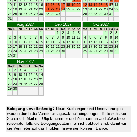
10
11
12
13
14
15
16
14
15
16
17
18
19
20
12
13
14
15
16
17
18
17
18
19
20
21
22
23
21
22
23
24
25
26
27
19
20
21
22
23
24
25
24
25
26
27
28
29
30
28
29
30
26
27
28
29
30
31
31
Aug 2027
Sep 2027
Okt 2027
Mo
Di
Mi
Do
Fr
Sa
So
Mo
Di
Mi
Do
Fr
Sa
So
Mo
Di
Mi
Do
Fr
Sa
So
1
1
2
3
4
5
1
2
3
2
3
4
5
6
7
8
6
7
8
9
10
11
12
4
5
6
7
8
9
10
9
10
11
12
13
14
15
13
14
15
16
17
18
19
11
12
13
14
15
16
17
16
17
18
19
20
21
22
20
21
22
23
24
25
26
18
19
20
21
22
23
24
23
24
25
26
27
28
29
27
28
29
30
25
26
27
28
29
30
31
30
31
Nov 2027
Mo
Di
Mi
Do
Fr
Sa
So
1
2
3
4
5
6
7
8
9
10
11
12
13
14
15
16
17
18
19
20
21
22
23
24
25
26
27
28
29
30
Belegung unvollständig?
Neue Buchungen und Reservierungen
werden durch die Vermieter tagesaktuell eingetragen. Bitte schicken
Sie eine E-Mail mit Objektnummer und Zeitraum an andre@ostsee-
reisen.de, falls die Belegungsdaten mal nicht aktuell sind, damit wir
die Vermieter auf das Problem hinweisen können. Danke.