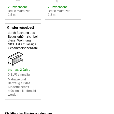
2 Erwachsene
2 Erwachsene
Breite Matratzen:
Breite Matratzen:
1,5 m
1,8 m
Kinderreisebett
durch Buchung des
Bettes erhöht sich bei
dieser Wohnung
NICHT die zulässige
Gesamtpersonenzahl
bis max. 2 Jahre
0 EUR einmalig
Matratze und
Bettzeug für das
Kinderreisebett
müssen mitgebracht
werden
Größe der Ferienwohnung