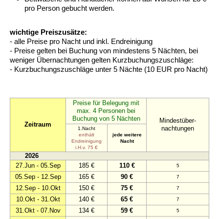
pro Person gebucht werden.
wichtige Preiszusätze:
- alle Preise pro Nacht und inkl. Endreinigung
- Preise gelten bei Buchung von mindestens 5 Nächten, bei
weniger Übernachtungen gelten Kurzbuchungszuschläge:
- Kurzbuchungszuschläge unter 5 Nächte (10 EUR pro Nacht)
Preise für Belegung mit
max. 4 Personen bei
Buchung von 5 Nächten
Mindestüber-
Zeitraum
nachtungen
1.Nacht
enthält
jede weitere
Endreinigung
Nacht
i.H.v. 75 €
2026
27.Jun - 05.Sep
185 €
110 €
5
05.Sep - 12.Sep
165 €
90 €
7
12.Sep - 10.Okt
150 €
75 €
7
10.Okt - 31.Okt
140 €
65 €
7
31.Okt - 07.Nov
134 €
59 €
5