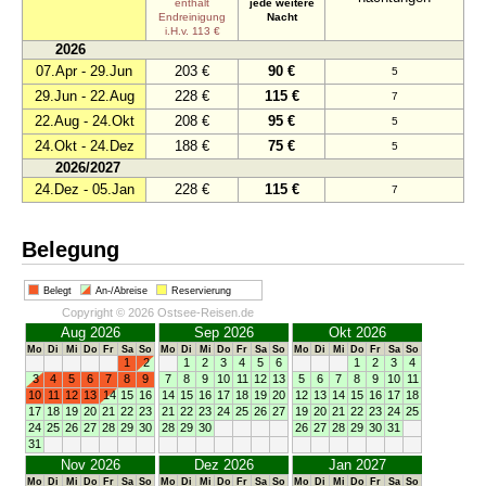
enthält
jede weitere
Endreinigung
Nacht
i.H.v. 113 €
2026
07.Apr - 29.Jun
203 €
90 €
5
29.Jun - 22.Aug
228 €
115 €
7
22.Aug - 24.Okt
208 €
95 €
5
24.Okt - 24.Dez
188 €
75 €
5
2026/2027
24.Dez - 05.Jan
228 €
115 €
7
Belegung
Belegt
An-/Abreise
Reservierung
Copyright © 2026 Ostsee-Reisen.de
Aug 2026
Sep 2026
Okt 2026
Mo
Di
Mi
Do
Fr
Sa
So
Mo
Di
Mi
Do
Fr
Sa
So
Mo
Di
Mi
Do
Fr
Sa
So
1
2
1
2
3
4
5
6
1
2
3
4
3
4
5
6
7
8
9
7
8
9
10
11
12
13
5
6
7
8
9
10
11
10
11
12
13
14
15
16
14
15
16
17
18
19
20
12
13
14
15
16
17
18
17
18
19
20
21
22
23
21
22
23
24
25
26
27
19
20
21
22
23
24
25
24
25
26
27
28
29
30
28
29
30
26
27
28
29
30
31
31
Nov 2026
Dez 2026
Jan 2027
Mo
Di
Mi
Do
Fr
Sa
So
Mo
Di
Mi
Do
Fr
Sa
So
Mo
Di
Mi
Do
Fr
Sa
So