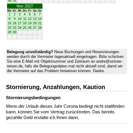
30
31
Nov 2027
Mo
Di
Mi
Do
Fr
Sa
So
1
2
3
4
5
6
7
8
9
10
11
12
13
14
15
16
17
18
19
20
21
22
23
24
25
26
27
28
29
30
Belegung unvollständig?
Neue Buchungen und Reservierungen
werden durch die Vermieter tagesaktuell eingetragen. Bitte schicken
Sie eine E-Mail mit Objektnummer und Zeitraum an andre@ostsee-
reisen.de, falls die Belegungsdaten mal nicht aktuell sind, damit wir
die Vermieter auf das Problem hinweisen können. Danke.
Stornierung, Anzahlungen, Kaution
Stornierungs­bedingungen
Wenn der Urlaub dieses Jahr Corona bedingt nicht stattfinden
kann, können Sie vom Vertrag zurücktreten. Das bereits
gezahlte Geld erstatte ich Ihnen dann.