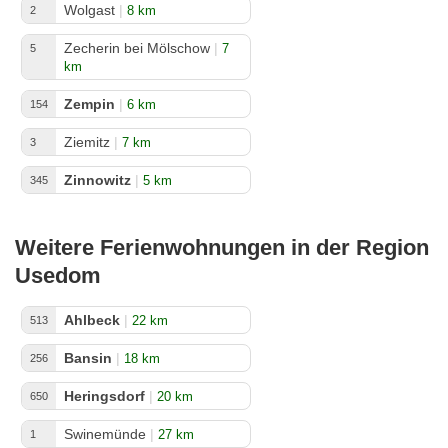
Wolgast
|
8 km
2
Zecherin bei Mölschow
|
7
5
km
Zempin
|
6 km
154
Ziemitz
|
7 km
3
Zinnowitz
|
5 km
345
Weitere Ferienwohnungen in der Region
Usedom
Ahlbeck
|
22 km
513
Bansin
|
18 km
256
Heringsdorf
|
20 km
650
Swinemünde
|
27 km
1