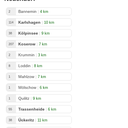
Bannemin
|
4 km
2
Karlshagen
|
10 km
114
Kölpinsee
|
9 km
38
Koserow
|
7 km
207
Krummin
|
3 km
2
Loddin
|
8 km
8
Mahlzow
|
7 km
1
Mölschow
|
6 km
1
Quilitz
|
9 km
1
Trassenheide
|
6 km
55
Ückeritz
|
11 km
38