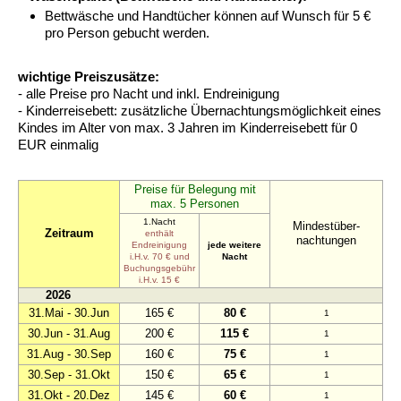
Bettwäsche und Handtücher können auf Wunsch für 5 €
pro Person gebucht werden.
wichtige Preiszusätze:
- alle Preise pro Nacht und inkl. Endreinigung
- Kinderreisebett: zusätzliche Übernachtungsmöglichkeit eines
Kindes im Alter von max. 3 Jahren im Kinderreisebett für 0
EUR einmalig
Preise für Belegung mit
max. 5 Personen
1.Nacht
Mindestüber-
Zeitraum
enthält
nachtungen
Endreinigung
jede weitere
i.H.v. 70 € und
Nacht
Buchungsgebühr
i.H.v. 15 €
2026
31.Mai - 30.Jun
165 €
80 €
1
30.Jun - 31.Aug
200 €
115 €
1
31.Aug - 30.Sep
160 €
75 €
1
30.Sep - 31.Okt
150 €
65 €
1
31.Okt - 20.Dez
145 €
60 €
1