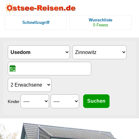
Wunschliste
Schnellzugriff
0
Fewos
Kinder