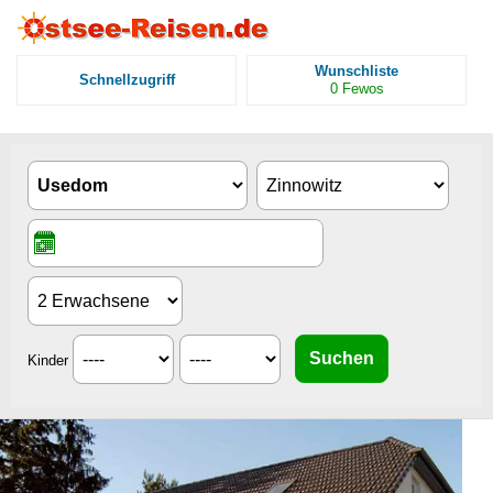
Wunschliste
Schnellzugriff
0
Fewos
Kinder