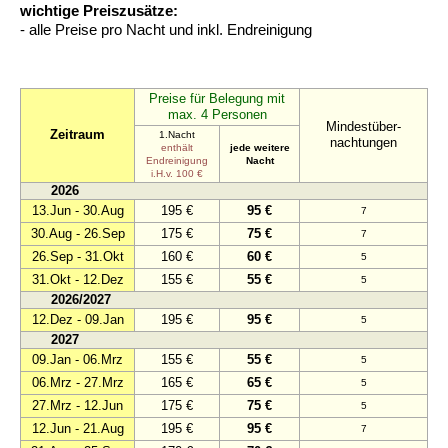
wichtige Preiszusätze:
- alle Preise pro Nacht und inkl. Endreinigung
Preise für Belegung mit
max. 4 Personen
Mindestüber-
Zeitraum
1.Nacht
nachtungen
enthält
jede weitere
Endreinigung
Nacht
i.H.v. 100 €
2026
13.Jun - 30.Aug
195 €
95 €
7
30.Aug - 26.Sep
175 €
75 €
7
26.Sep - 31.Okt
160 €
60 €
5
31.Okt - 12.Dez
155 €
55 €
5
2026/2027
12.Dez - 09.Jan
195 €
95 €
5
2027
09.Jan - 06.Mrz
155 €
55 €
5
06.Mrz - 27.Mrz
165 €
65 €
5
27.Mrz - 12.Jun
175 €
75 €
5
12.Jun - 21.Aug
195 €
95 €
7