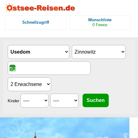
Wunschliste
Schnellzugriff
0
Fewos
Kinder