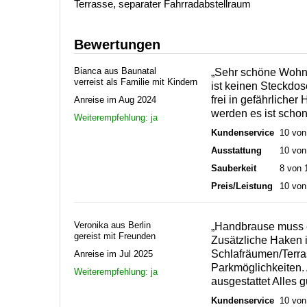
Terrasse, separater Fahrradabstellraum
Bewertungen
Bianca aus Baunatal
„Sehr schöne Wohnun
verreist als Familie mit Kindern
ist keinen Steckdo
frei in gefährliche
Anreise im Aug 2024
werden es ist scho
Weiterempfehlung: ja
Kundenservice
10 von
Ausstattung
10 von
Sauberkeit
8 von 
Preis/Leistung
10 von
Veronika aus Berlin
„Handbrause muss e
gereist mit Freunden
Zusätzliche Haken 
Schlafräumen/Terras
Anreise im Jul 2025
Parkmöglichkeiten.
Weiterempfehlung: ja
ausgestattet Alles 
Kundenservice
10 von