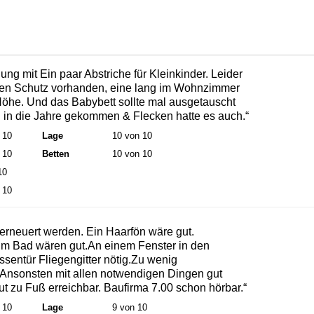
g mit Ein paar Abstriche für Kleinkinder. Leider
sen Schutz vorhanden, eine lang im Wohnzimmer
r Höhe. Und das Babybett sollte mal ausgetauscht
n in die Jahre gekommen & Flecken hatte es auch.“
 10
Lage
10 von 10
 10
Betten
10 von 10
10
 10
rneuert werden. Ein Haarfön wäre gut.
im Bad wären gut.An einem Fenster in den
sentür Fliegengitter nötig.Zu wenig
 Ansonsten mit allen notwendigen Dingen gut
gut zu Fuß erreichbar. Baufirma 7.00 schon hörbar.“
 10
Lage
9 von 10