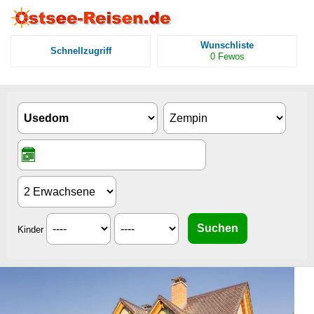
Wunschliste
Schnellzugriff
0
Fewos
Kinder