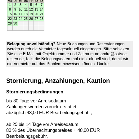
Mo
Di
Mi
Do
Fr
Sa
So
1
2
3
4
5
6
7
8
9
10
11
12
13
14
15
16
17
18
19
20
21
22
23
24
25
26
27
28
29
30
Belegung unvollständig?
Neue Buchungen und Reservierungen
werden durch die Vermieter tagesaktuell eingetragen. Bitte schicken
Sie eine E-Mail mit Objektnummer und Zeitraum an andre@ostsee-
reisen.de, falls die Belegungsdaten mal nicht aktuell sind, damit wir
die Vermieter auf das Problem hinweisen können. Danke.
Stornierung, Anzahlungen, Kaution
Stornierungs­bedingungen
bis 30 Tage vor Anreisedatum
Zahlungen werden zurück erstattet
abzüglich 48,00 EUR Bearbeitungsgebühr,
ab 29 bis 14 Tage vor Anreisedatum
80 % des Übernachtungspreises + 48,00 EUR
Bearbeitungsgebühr,