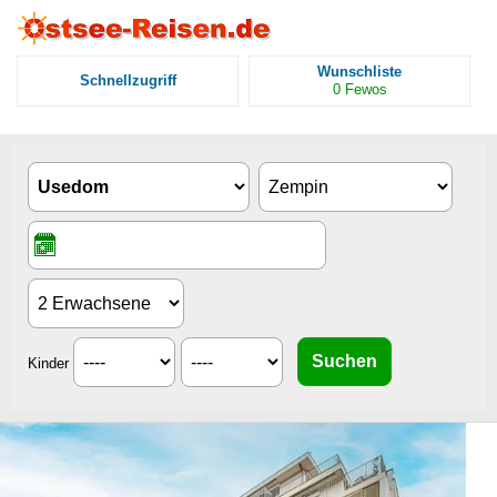
Wunschliste
Schnellzugriff
0
Fewos
Kinder