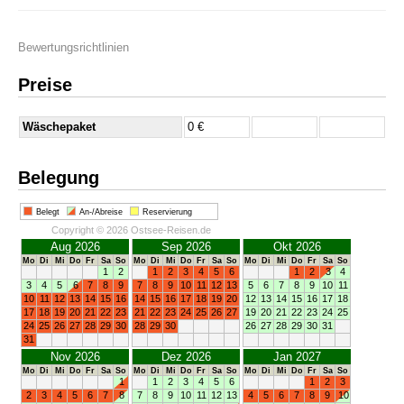
Bewertungsrichtlinien
Preise
Wäschepaket
0 €
Belegung
Belegt
An-/Abreise
Reservierung
Copyright © 2026 Ostsee-Reisen.de
Aug 2026
Sep 2026
Okt 2026
Mo
Di
Mi
Do
Fr
Sa
So
Mo
Di
Mi
Do
Fr
Sa
So
Mo
Di
Mi
Do
Fr
Sa
So
1
2
1
2
3
4
5
6
1
2
3
4
3
4
5
6
7
8
9
7
8
9
10
11
12
13
5
6
7
8
9
10
11
10
11
12
13
14
15
16
14
15
16
17
18
19
20
12
13
14
15
16
17
18
17
18
19
20
21
22
23
21
22
23
24
25
26
27
19
20
21
22
23
24
25
24
25
26
27
28
29
30
28
29
30
26
27
28
29
30
31
31
Nov 2026
Dez 2026
Jan 2027
Mo
Di
Mi
Do
Fr
Sa
So
Mo
Di
Mi
Do
Fr
Sa
So
Mo
Di
Mi
Do
Fr
Sa
So
1
1
2
3
4
5
6
1
2
3
2
3
4
5
6
7
8
7
8
9
10
11
12
13
4
5
6
7
8
9
10