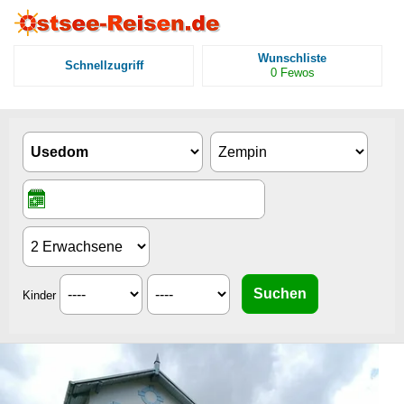
Wunschliste
Schnellzugriff
0
Fewos
Kinder