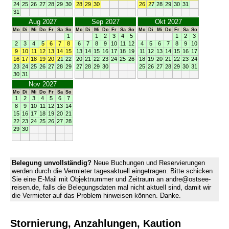
24
25
26
27
28
29
30
28
29
30
26
27
28
29
30
31
31
Aug 2027
Sep 2027
Okt 2027
Mo
Di
Mi
Do
Fr
Sa
So
Mo
Di
Mi
Do
Fr
Sa
So
Mo
Di
Mi
Do
Fr
Sa
So
1
1
2
3
4
5
1
2
3
2
3
4
5
6
7
8
6
7
8
9
10
11
12
4
5
6
7
8
9
10
9
10
11
12
13
14
15
13
14
15
16
17
18
19
11
12
13
14
15
16
17
16
17
18
19
20
21
22
20
21
22
23
24
25
26
18
19
20
21
22
23
24
23
24
25
26
27
28
29
27
28
29
30
25
26
27
28
29
30
31
30
31
Nov 2027
Mo
Di
Mi
Do
Fr
Sa
So
1
2
3
4
5
6
7
8
9
10
11
12
13
14
15
16
17
18
19
20
21
22
23
24
25
26
27
28
29
30
Belegung unvollständig?
Neue Buchungen und Reservierungen
werden durch die Vermieter tagesaktuell eingetragen. Bitte schicken
Sie eine E-Mail mit Objektnummer und Zeitraum an andre@ostsee-
reisen.de, falls die Belegungsdaten mal nicht aktuell sind, damit wir
die Vermieter auf das Problem hinweisen können. Danke.
Stornierung, Anzahlungen, Kaution