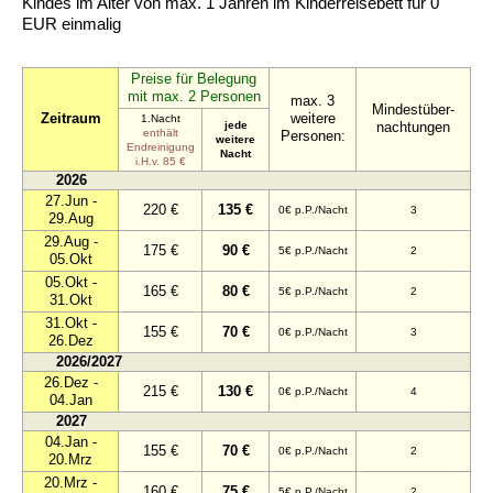
Kindes im Alter von max. 1 Jahren im Kinderreisebett für 0
EUR einmalig
Preise für Belegung
mit max. 2 Personen
max. 3
Mindestüber-
Zeitraum
weitere
1.Nacht
jede
nachtungen
enthält
Personen:
weitere
Endreinigung
Nacht
i.H.v. 85 €
2026
27.Jun -
220 €
135 €
0€ p.P./Nacht
3
29.Aug
29.Aug -
175 €
90 €
5€ p.P./Nacht
2
05.Okt
05.Okt -
165 €
80 €
5€ p.P./Nacht
2
31.Okt
31.Okt -
155 €
70 €
0€ p.P./Nacht
3
26.Dez
2026/2027
26.Dez -
215 €
130 €
0€ p.P./Nacht
4
04.Jan
2027
04.Jan -
155 €
70 €
0€ p.P./Nacht
2
20.Mrz
20.Mrz -
160 €
75 €
5€ p.P./Nacht
2