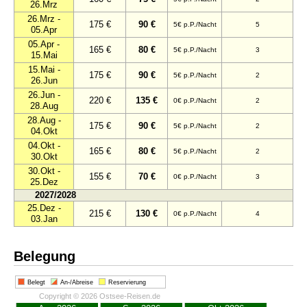
26.Mrz
26.Mrz -
175 €
90 €
5€ p.P./Nacht
5
05.Apr
05.Apr -
165 €
80 €
5€ p.P./Nacht
3
15.Mai
15.Mai -
175 €
90 €
5€ p.P./Nacht
2
26.Jun
26.Jun -
220 €
135 €
0€ p.P./Nacht
2
28.Aug
28.Aug -
175 €
90 €
5€ p.P./Nacht
2
04.Okt
04.Okt -
165 €
80 €
5€ p.P./Nacht
2
30.Okt
30.Okt -
155 €
70 €
0€ p.P./Nacht
3
25.Dez
2027/2028
25.Dez -
215 €
130 €
0€ p.P./Nacht
4
03.Jan
Belegung
Belegt
An-/Abreise
Reservierung
Copyright © 2026 Ostsee-Reisen.de