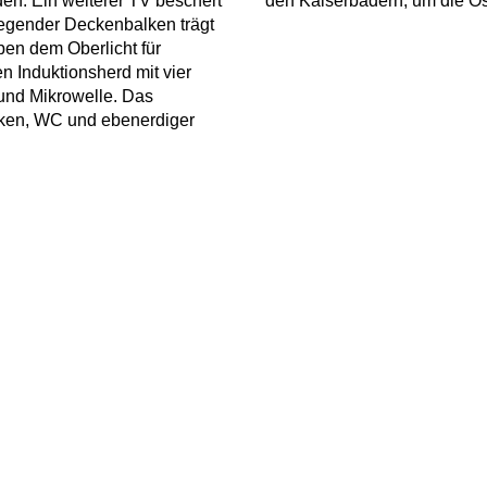
den. Ein weiterer TV beschert
den Kaiserbädern, um die O
iegender Deckenbalken trägt
ben dem Oberlicht für
n Induktionsherd mit vier
und Mikrowelle. Das
ken, WC und ebenerdiger