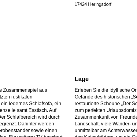
17424 Heringsdorf
Lage
tes Zusammenspiel aus
Erleben Sie die idyllische O
zten rustikalen
Gelände des historischen „Sc
ein ledernes Schlafsofa, ein
restaurierte Scheune „Der Sc
nzeile samt Esstisch. Auf
zum perfekten Urlaubsdomizil
er Schlafbereich wird durch
Zusammenkunft von Freunden
grenzt. Dahinter werden
Landschaft, viele Wander- u
derobenständer sowie einen
unmittelbar am Achterwasser