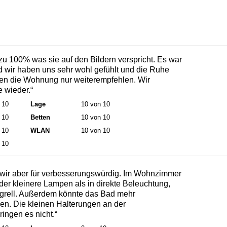
u 100% was sie auf den Bildern verspricht. Es war
d wir haben uns sehr wohl gefühlt und die Ruhe
en die Wohnung nur weiterempfehlen. Wir
 wieder.“
 10
Lage
10 von 10
 10
Betten
10 von 10
 10
WLAN
10 von 10
 10
 wir aber für verbesserungswürdig. Im Wohnzimmer
er kleinere Lampen als in direkte Beleuchtung,
u grell. Außerdem könnte das Bad mehr
en. Die kleinen Halterungen an der
ingen es nicht.“