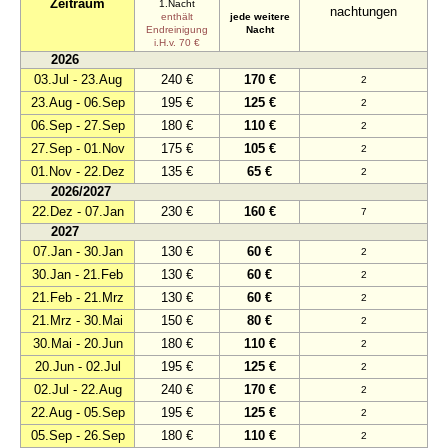
Zeitraum
1.Nacht
nachtungen
enthält
jede weitere
Endreinigung
Nacht
i.H.v. 70 €
2026
03.Jul - 23.Aug
240 €
170 €
2
23.Aug - 06.Sep
195 €
125 €
2
06.Sep - 27.Sep
180 €
110 €
2
27.Sep - 01.Nov
175 €
105 €
2
01.Nov - 22.Dez
135 €
65 €
2
2026/2027
22.Dez - 07.Jan
230 €
160 €
7
2027
07.Jan - 30.Jan
130 €
60 €
2
30.Jan - 21.Feb
130 €
60 €
2
21.Feb - 21.Mrz
130 €
60 €
2
21.Mrz - 30.Mai
150 €
80 €
2
30.Mai - 20.Jun
180 €
110 €
2
20.Jun - 02.Jul
195 €
125 €
2
02.Jul - 22.Aug
240 €
170 €
2
22.Aug - 05.Sep
195 €
125 €
2
05.Sep - 26.Sep
180 €
110 €
2