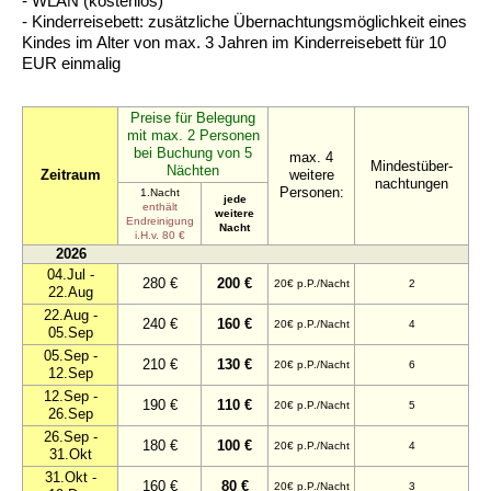
- WLAN (kostenlos)
- Kinderreisebett: zusätzliche Übernachtungsmöglichkeit eines
Kindes im Alter von max. 3 Jahren im Kinderreisebett für 10
EUR einmalig
Preise für Belegung
mit max. 2 Personen
bei Buchung von 5
max. 4
Mindestüber-
Nächten
Zeitraum
weitere
nachtungen
Personen:
1.Nacht
jede
enthält
weitere
Endreinigung
Nacht
i.H.v. 80 €
2026
04.Jul -
280 €
200 €
20€ p.P./Nacht
2
22.Aug
22.Aug -
240 €
160 €
20€ p.P./Nacht
4
05.Sep
05.Sep -
210 €
130 €
20€ p.P./Nacht
6
12.Sep
12.Sep -
190 €
110 €
20€ p.P./Nacht
5
26.Sep
26.Sep -
180 €
100 €
20€ p.P./Nacht
4
31.Okt
31.Okt -
160 €
80 €
20€ p.P./Nacht
3