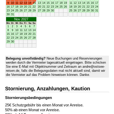
9
10
11
12
13
14
15
13
14
15
16
17
18
19
11
12
13
14
15
16
17
16
17
18
19
20
21
22
20
21
22
23
24
25
26
18
19
20
21
22
23
24
23
24
25
26
27
28
29
27
28
29
30
25
26
27
28
29
30
31
30
31
Nov 2027
Mo
Di
Mi
Do
Fr
Sa
So
1
2
3
4
5
6
7
8
9
10
11
12
13
14
15
16
17
18
19
20
21
22
23
24
25
26
27
28
29
30
Belegung unvollständig?
Neue Buchungen und Reservierungen
werden durch die Vermieter tagesaktuell eingetragen. Bitte schicken
Sie eine E-Mail mit Objektnummer und Zeitraum an andre@ostsee-
reisen.de, falls die Belegungsdaten mal nicht aktuell sind, damit wir
die Vermieter auf das Problem hinweisen können. Danke.
Stornierung, Anzahlungen, Kaution
Stornierungs­bedingungen
25€ Schutzgebühr bis einen Monat vor Anreise.
50% ab einen Monat vor Anreise.