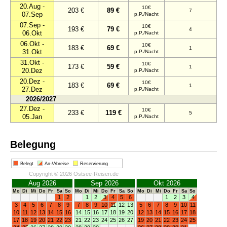
20.Aug -
10€
203 €
89 €
7
07.Sep
p.P./Nacht
07.Sep -
10€
193 €
79 €
4
06.Okt
p.P./Nacht
06.Okt -
10€
183 €
69 €
1
31.Okt
p.P./Nacht
31.Okt -
10€
173 €
59 €
1
20.Dez
p.P./Nacht
20.Dez -
10€
183 €
69 €
1
27.Dez
p.P./Nacht
2026/2027
27.Dez -
10€
233 €
119 €
5
05.Jan
p.P./Nacht
Belegung
Belegt
An-/Abreise
Reservierung
Copyright © 2026 Ostsee-Reisen.de
Aug 2026
Sep 2026
Okt 2026
Mo
Di
Mi
Do
Fr
Sa
So
Mo
Di
Mi
Do
Fr
Sa
So
Mo
Di
Mi
Do
Fr
Sa
So
1
2
1
2
3
4
5
6
1
2
3
4
3
4
5
6
7
8
9
7
8
9
10
11
12
13
5
6
7
8
9
10
11
10
11
12
13
14
15
16
14
15
16
17
18
19
20
12
13
14
15
16
17
18
17
18
19
20
21
22
23
21
22
23
24
25
26
27
19
20
21
22
23
24
25