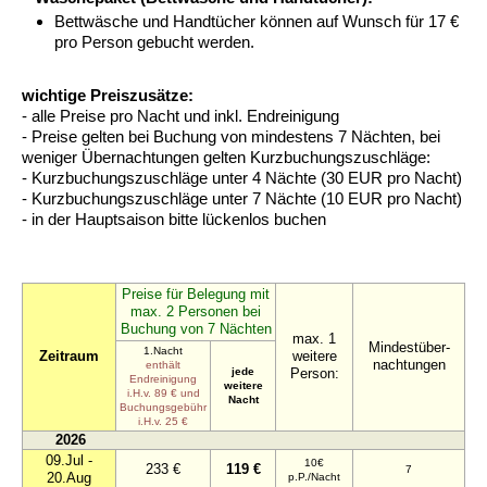
Bettwäsche und Handtücher können auf Wunsch für 17 €
pro Person gebucht werden.
wichtige Preiszusätze:
- alle Preise pro Nacht und inkl. Endreinigung
- Preise gelten bei Buchung von mindestens 7 Nächten, bei
weniger Übernachtungen gelten Kurzbuchungszuschläge:
- Kurzbuchungszuschläge unter 4 Nächte (30 EUR pro Nacht)
- Kurzbuchungszuschläge unter 7 Nächte (10 EUR pro Nacht)
- in der Hauptsaison bitte lückenlos buchen
Preise für Belegung mit
max. 2 Personen bei
Buchung von 7 Nächten
max. 1
Mindestüber-
1.Nacht
Zeitraum
weitere
nachtungen
enthält
jede
Person:
Endreinigung
weitere
i.H.v. 89 € und
Nacht
Buchungsgebühr
i.H.v. 25 €
2026
09.Jul -
10€
233 €
119 €
7
20.Aug
p.P./Nacht