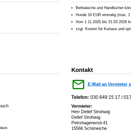
Bettwäsche und Handtücher könn
Hunde 10 EUR einmalig (max. 1
Vom 1.11.2025 bis 31.03.2026 k
zzgl. Kosten für Kurtaxe und op
Kontakt
E-Mail an Vermieter 
Telefon:
030 649 15 17 / 01
couch
Vermieter:
Herr Detlef Strohwig
Detlef Strohwig
Petrshagenerstr.41
Haus
15566 Schöneiche