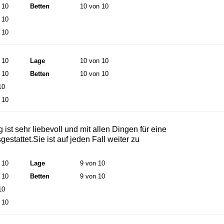
 10
Betten
10 von 10
 10
 10
 10
Lage
10 von 10
 10
Betten
10 von 10
10
 10
ist sehr liebevoll und mit allen Dingen für eine
stattet.Sie ist auf jeden Fall weiter zu
 10
Lage
9 von 10
 10
Betten
9 von 10
10
 10