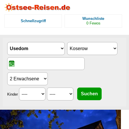
Wunschliste
Schnellzugriff
0
Fewos
Kinder