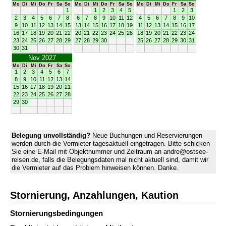
Mo
Di
Mi
Do
Fr
Sa
So
Mo
Di
Mi
Do
Fr
Sa
So
Mo
Di
Mi
Do
Fr
Sa
So
1
1
2
3
4
5
1
2
3
2
3
4
5
6
7
8
6
7
8
9
10
11
12
4
5
6
7
8
9
10
9
10
11
12
13
14
15
13
14
15
16
17
18
19
11
12
13
14
15
16
17
16
17
18
19
20
21
22
20
21
22
23
24
25
26
18
19
20
21
22
23
24
23
24
25
26
27
28
29
27
28
29
30
25
26
27
28
29
30
31
30
31
Nov 2027
Mo
Di
Mi
Do
Fr
Sa
So
1
2
3
4
5
6
7
8
9
10
11
12
13
14
15
16
17
18
19
20
21
22
23
24
25
26
27
28
29
30
Belegung unvollständig?
Neue Buchungen und Reservierungen
werden durch die Vermieter tagesaktuell eingetragen. Bitte schicken
Sie eine E-Mail mit Objektnummer und Zeitraum an andre@ostsee-
reisen.de, falls die Belegungsdaten mal nicht aktuell sind, damit wir
die Vermieter auf das Problem hinweisen können. Danke.
Stornierung, Anzahlungen, Kaution
Stornierungs­bedingungen