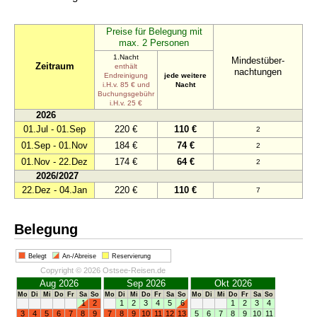
Preise für Belegung mit
max. 2 Personen
1.Nacht
Mindestüber-
Zeitraum
enthält
nachtungen
Endreinigung
jede weitere
i.H.v. 85 € und
Nacht
Buchungsgebühr
i.H.v. 25 €
2026
01.Jul - 01.Sep
220 €
110 €
2
01.Sep - 01.Nov
184 €
74 €
2
01.Nov - 22.Dez
174 €
64 €
2
2026/2027
22.Dez - 04.Jan
220 €
110 €
7
Belegung
Belegt
An-/Abreise
Reservierung
Copyright © 2026 Ostsee-Reisen.de
Aug 2026
Sep 2026
Okt 2026
Mo
Di
Mi
Do
Fr
Sa
So
Mo
Di
Mi
Do
Fr
Sa
So
Mo
Di
Mi
Do
Fr
Sa
So
1
2
1
2
3
4
5
6
1
2
3
4
3
4
5
6
7
8
9
7
8
9
10
11
12
13
5
6
7
8
9
10
11