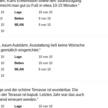
ten, Karls Erlebnisdorf sowie den Strandzugang
rreicht man gut zu Fuß in etwa 10-15 Minuten.“
 10
Lage
10 von 10
10
Betten
9 von 10
 10
WLAN
9 von 10
 10
n, kaum Autolärm. Ausstattung ließ keine Wünsche
 gemütlich eingerichtet.“
 10
Lage
10 von 10
 10
Betten
10 von 10
 10
WLAN
8 von 10
 10
ge und die schöne Terrasse ist wunderbar. Die
der Terasse ist kaputt. Letztes Jahr war das auch
gend erneuert werden.“
 10
Lage
10 von 10