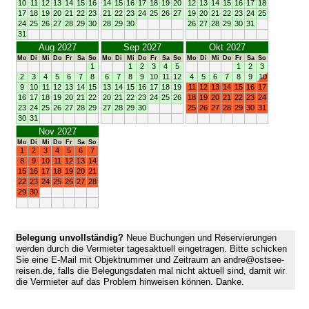
10
11
12
13
14
15
16
14
15
16
17
18
19
20
12
13
14
15
16
17
18
17
18
19
20
21
22
23
21
22
23
24
25
26
27
19
20
21
22
23
24
25
24
25
26
27
28
29
30
28
29
30
26
27
28
29
30
31
31
Aug 2027
Sep 2027
Okt 2027
Mo
Di
Mi
Do
Fr
Sa
So
Mo
Di
Mi
Do
Fr
Sa
So
Mo
Di
Mi
Do
Fr
Sa
So
1
1
2
3
4
5
1
2
3
2
3
4
5
6
7
8
6
7
8
9
10
11
12
4
5
6
7
8
9
10
9
10
11
12
13
14
15
13
14
15
16
17
18
19
11
12
13
14
15
16
17
16
17
18
19
20
21
22
20
21
22
23
24
25
26
18
19
20
21
22
23
24
23
24
25
26
27
28
29
27
28
29
30
25
26
27
28
29
30
31
30
31
Nov 2027
Mo
Di
Mi
Do
Fr
Sa
So
1
2
3
4
5
6
7
8
9
10
11
12
13
14
15
16
17
18
19
20
21
22
23
24
25
26
27
28
29
30
Belegung unvollständig?
Neue Buchungen und Reservierungen
werden durch die Vermieter tagesaktuell eingetragen. Bitte schicken
Sie eine E-Mail mit Objektnummer und Zeitraum an andre@ostsee-
reisen.de, falls die Belegungsdaten mal nicht aktuell sind, damit wir
die Vermieter auf das Problem hinweisen können. Danke.