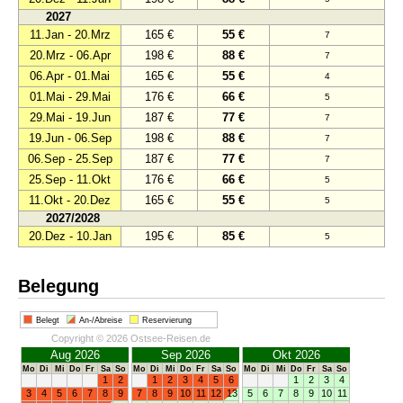
2027
11.Jan - 20.Mrz
165 €
55 €
7
20.Mrz - 06.Apr
198 €
88 €
7
06.Apr - 01.Mai
165 €
55 €
4
01.Mai - 29.Mai
176 €
66 €
5
29.Mai - 19.Jun
187 €
77 €
7
19.Jun - 06.Sep
198 €
88 €
7
06.Sep - 25.Sep
187 €
77 €
7
25.Sep - 11.Okt
176 €
66 €
5
11.Okt - 20.Dez
165 €
55 €
5
2027/2028
20.Dez - 10.Jan
195 €
85 €
5
Belegung
Belegt
An-/Abreise
Reservierung
Copyright © 2026 Ostsee-Reisen.de
Aug 2026
Sep 2026
Okt 2026
Mo
Di
Mi
Do
Fr
Sa
So
Mo
Di
Mi
Do
Fr
Sa
So
Mo
Di
Mi
Do
Fr
Sa
So
1
2
1
2
3
4
5
6
1
2
3
4
3
4
5
6
7
8
9
7
8
9
10
11
12
13
5
6
7
8
9
10
11