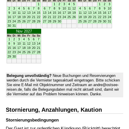
Mo
Di
Mi
Do
Fr
Sa
So
Mo
Di
Mi
Do
Fr
Sa
So
Mo
Di
Mi
Do
Fr
Sa
So
1
1
2
3
4
5
1
2
3
2
3
4
5
6
7
8
6
7
8
9
10
11
12
4
5
6
7
8
9
10
9
10
11
12
13
14
15
13
14
15
16
17
18
19
11
12
13
14
15
16
17
16
17
18
19
20
21
22
20
21
22
23
24
25
26
18
19
20
21
22
23
24
23
24
25
26
27
28
29
27
28
29
30
25
26
27
28
29
30
31
30
31
Nov 2027
Mo
Di
Mi
Do
Fr
Sa
So
1
2
3
4
5
6
7
8
9
10
11
12
13
14
15
16
17
18
19
20
21
22
23
24
25
26
27
28
29
30
Belegung unvollständig?
Neue Buchungen und Reservierungen
werden durch die Vermieter tagesaktuell eingetragen. Bitte schicken
Sie eine E-Mail mit Objektnummer und Zeitraum an andre@ostsee-
reisen.de, falls die Belegungsdaten mal nicht aktuell sind, damit wir
die Vermieter auf das Problem hinweisen können. Danke.
Stornierung, Anzahlungen, Kaution
Stornierungs­bedingungen
Der Gast ist zur ordentlichen Kündigung (Rücktritt) berechtigt.