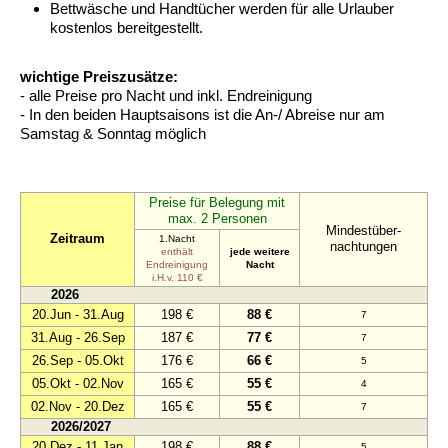
Bettwäsche und Handtücher werden für alle Urlauber
kostenlos bereitgestellt.
wichtige Preiszusätze:
- alle Preise pro Nacht und inkl. Endreinigung
- In den beiden Hauptsaisons ist die An-/ Abreise nur am
Samstag & Sonntag möglich
Preise für Belegung mit
max. 2 Personen
Mindestüber-
Zeitraum
1.Nacht
nachtungen
enthält
jede weitere
Endreinigung
Nacht
i.H.v. 110 €
2026
20.Jun - 31.Aug
198 €
88 €
7
31.Aug - 26.Sep
187 €
77 €
7
26.Sep - 05.Okt
176 €
66 €
5
05.Okt - 02.Nov
165 €
55 €
4
02.Nov - 20.Dez
165 €
55 €
7
2026/2027
20.Dez - 11.Jan
198 €
88 €
5