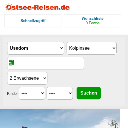
Wunschliste
Schnellzugriff
0
Fewos
Kinder