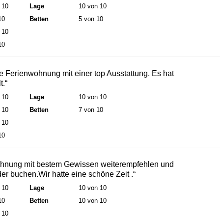
 10
Lage
10 von 10
10
Betten
5 von 10
 10
10
 Ferienwohnung mit einer top Ausstattung. Es hat
t.“
 10
Lage
10 von 10
 10
Betten
7 von 10
 10
10
ohnung mit bestem Gewissen weiterempfehlen und
er buchen.Wir hatte eine schöne Zeit .“
 10
Lage
10 von 10
10
Betten
10 von 10
 10