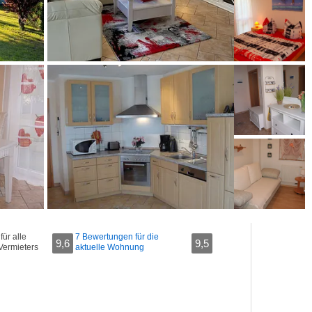
ür alle
7 Bewertungen für die
9,6
9,5
Vermieters
aktuelle Wohnung