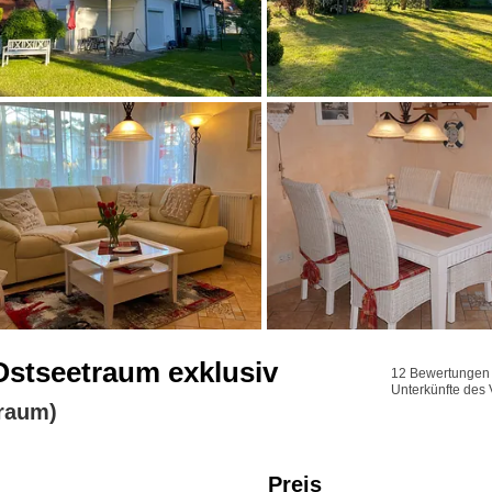
 Ostseetraum exklusiv
12 Bewertungen f
Unterkünfte des 
raum)
Preis