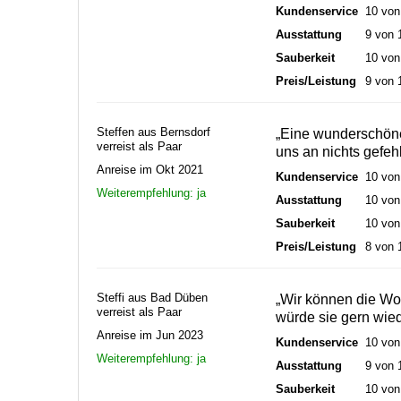
Kundenservice
10 von
Ausstattung
9 von 
Sauberkeit
10 von
Preis/Leistung
9 von 
Steffen aus Bernsdorf
„Eine wunderschöne
verreist als Paar
uns an nichts gefehl
Anreise im Okt 2021
Kundenservice
10 von
Weiterempfehlung: ja
Ausstattung
10 von
Sauberkeit
10 von
Preis/Leistung
8 von 
Steffi aus Bad Düben
„Wir können die W
verreist als Paar
würde sie gern wied
Anreise im Jun 2023
Kundenservice
10 von
Weiterempfehlung: ja
Ausstattung
9 von 
Sauberkeit
10 von