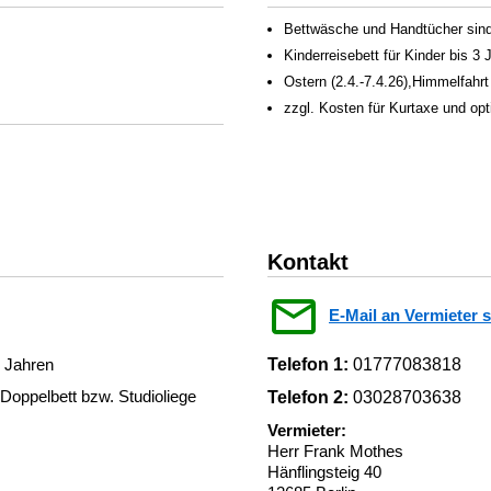
Bettwäsche und Handtücher sind 
Kinderreisebett für Kinder bis 3
Ostern (2.4.-7.4.26),Himmelfahr
zzgl. Kosten für Kurtaxe und op
Kontakt
E-Mail an Vermieter 
3 Jahren
Telefon 1:
01777083818
oppelbett bzw. Studioliege
Telefon 2:
03028703638
Vermieter:
Herr Frank Mothes
Hänflingsteig 40