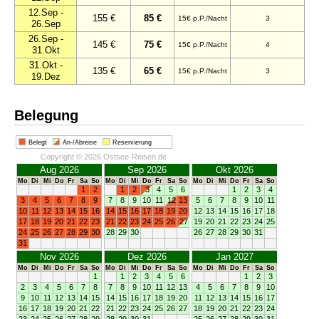
12.Sep -
155 €
85 €
15€ p.P./Nacht
3
26.Sep
26.Sep -
145 €
75 €
15€ p.P./Nacht
4
31.Okt
31.Okt -
135 €
65 €
15€ p.P./Nacht
3
19.Dez
Belegung
Belegt
An-/Abreise
Reservierung
Copyright © 2026 Ostsee-Reisen.de
Aug 2026
Sep 2026
Okt 2026
Mo
Di
Mi
Do
Fr
Sa
So
Mo
Di
Mi
Do
Fr
Sa
So
Mo
Di
Mi
Do
Fr
Sa
So
1
2
1
2
3
4
5
6
1
2
3
4
3
4
5
6
7
8
9
7
8
9
10
11
12
13
5
6
7
8
9
10
11
10
11
12
13
14
15
16
14
15
16
17
18
19
20
12
13
14
15
16
17
18
17
18
19
20
21
22
23
21
22
23
24
25
26
27
19
20
21
22
23
24
25
24
25
26
27
28
29
30
28
29
30
26
27
28
29
30
31
31
Nov 2026
Dez 2026
Jan 2027
Mo
Di
Mi
Do
Fr
Sa
So
Mo
Di
Mi
Do
Fr
Sa
So
Mo
Di
Mi
Do
Fr
Sa
So
1
1
2
3
4
5
6
1
2
3
2
3
4
5
6
7
8
7
8
9
10
11
12
13
4
5
6
7
8
9
10
9
10
11
12
13
14
15
14
15
16
17
18
19
20
11
12
13
14
15
16
17
16
17
18
19
20
21
22
21
22
23
24
25
26
27
18
19
20
21
22
23
24
23
24
25
26
27
28
29
28
29
30
31
25
26
27
28
29
30
31