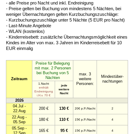
- alle Preise pro Nacht und inkl. Endreinigung
- Preise gelten bei Buchung von mindestens 5 Nächten, bei
weniger Übernachtungen gelten Kurzbuchungszuschläge:
- Kurzbuchungszuschläge unter 5 Nächte (5 EUR pro Nacht)
- Last-Minute Angebote
- WLAN (kostenlos)
- Kinderreisebett: zusätzliche Übernachtungsmöglichkeit eines
Kindes im Alter von max. 3 Jahren im Kinderreisebett für 10
EUR einmalig
Preise für Belegung
mit max. 2 Personen
bei Buchung von 5
max. 3
Mindestüber-
Nächten
Zeitraum
weitere
nachtungen
Personen:
1.Nacht
jede
enthält
weitere
Endreinigung
Nacht
i.H.v. 70 €
2026
04.Jul -
200 €
130 €
20€ p.P./Nacht
2
22.Aug
22.Aug -
180 €
110 €
15€ p.P./Nacht
4
05.Sep
05.Sep -
165 €
95 €
15€ p.P./Nacht
4
12.Sep