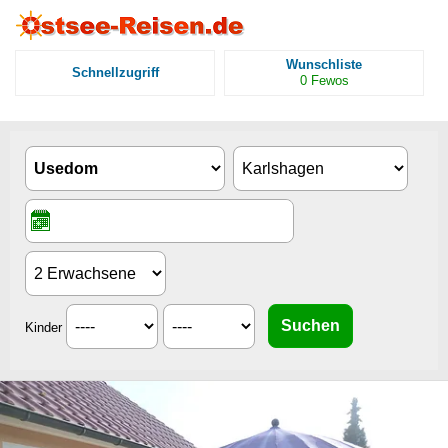
Wunschliste
Schnellzugriff
0
Fewos
Kinder