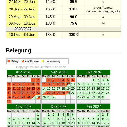
27.Mrz - 20.Jun
145 €
90 €
4
7 (An-/Abreise
20.Jun - 29.Aug
185 €
130 €
nur am Samstag möglich)
29.Aug - 09.Nov
145 €
90 €
4
09.Nov - 18.Dez
130 €
75 €
14
2026/2027
18.Dez - 04.Jan
185 €
130 €
4
Belegung
Belegt
An-/Abreise
Reservierung
Copyright © 2026 Ostsee-Reisen.de
Aug 2026
Sep 2026
Okt 2026
Mo
Di
Mi
Do
Fr
Sa
So
Mo
Di
Mi
Do
Fr
Sa
So
Mo
Di
Mi
Do
Fr
Sa
So
1
2
1
2
3
4
5
6
1
2
3
4
3
4
5
6
7
8
9
7
8
9
10
11
12
13
5
6
7
8
9
10
11
10
11
12
13
14
15
16
14
15
16
17
18
19
20
12
13
14
15
16
17
18
17
18
19
20
21
22
23
21
22
23
24
25
26
27
19
20
21
22
23
24
25
24
25
26
27
28
29
30
28
29
30
26
27
28
29
30
31
31
Nov 2026
Dez 2026
Jan 2027
Mo
Di
Mi
Do
Fr
Sa
So
Mo
Di
Mi
Do
Fr
Sa
So
Mo
Di
Mi
Do
Fr
Sa
So
1
1
2
3
4
5
6
1
2
3
2
3
4
5
6
7
8
7
8
9
10
11
12
13
4
5
6
7
8
9
10
9
10
11
12
13
14
15
14
15
16
17
18
19
20
11
12
13
14
15
16
17