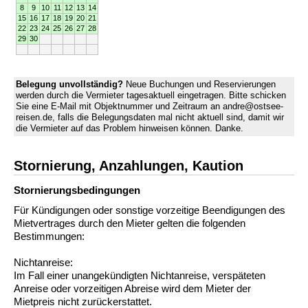
8
9
10
11
12
13
14
15
16
17
18
19
20
21
22
23
24
25
26
27
28
29
30
Belegung unvollständig?
Neue Buchungen und Reservierungen
werden durch die Vermieter tagesaktuell eingetragen. Bitte schicken
Sie eine E-Mail mit Objektnummer und Zeitraum an andre@ostsee-
reisen.de, falls die Belegungsdaten mal nicht aktuell sind, damit wir
die Vermieter auf das Problem hinweisen können. Danke.
Stornierung, Anzahlungen, Kaution
Stornierungs­bedingungen
Für Kündigungen oder sonstige vorzeitige Beendigungen des
Mietvertrages durch den Mieter gelten die folgenden
Bestimmungen:
Nichtanreise:
Im Fall einer unangekündigten Nichtanreise, verspäteten
Anreise oder vorzeitigen Abreise wird dem Mieter der
Mietpreis nicht zurückerstattet.