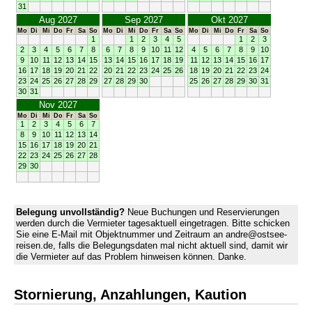
31
Aug 2027
Sep 2027
Okt 2027
Mo
Di
Mi
Do
Fr
Sa
So
Mo
Di
Mi
Do
Fr
Sa
So
Mo
Di
Mi
Do
Fr
Sa
So
1
1
2
3
4
5
1
2
3
2
3
4
5
6
7
8
6
7
8
9
10
11
12
4
5
6
7
8
9
10
9
10
11
12
13
14
15
13
14
15
16
17
18
19
11
12
13
14
15
16
17
16
17
18
19
20
21
22
20
21
22
23
24
25
26
18
19
20
21
22
23
24
23
24
25
26
27
28
29
27
28
29
30
25
26
27
28
29
30
31
30
31
Nov 2027
Mo
Di
Mi
Do
Fr
Sa
So
1
2
3
4
5
6
7
8
9
10
11
12
13
14
15
16
17
18
19
20
21
22
23
24
25
26
27
28
29
30
Belegung unvollständig?
Neue Buchungen und Reservierungen
werden durch die Vermieter tagesaktuell eingetragen. Bitte schicken
Sie eine E-Mail mit Objektnummer und Zeitraum an andre@ostsee-
reisen.de, falls die Belegungsdaten mal nicht aktuell sind, damit wir
die Vermieter auf das Problem hinweisen können. Danke.
Stornierung, Anzahlungen, Kaution