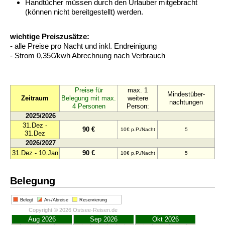
Handtücher müssen durch den Urlauber mitgebracht
(können nicht bereitgestellt) werden.
wichtige Preiszusätze:
- alle Preise pro Nacht und inkl. Endreinigung
- Strom 0,35€/kwh Abrechnung nach Verbrauch
Preise für
max. 1
Mindestüber-
Zeitraum
Belegung mit max.
weitere
nachtungen
4 Personen
Person:
2025/2026
31.Dez -
90 €
10€ p.P./Nacht
5
31.Dez
2026/2027
31.Dez - 10.Jan
90 €
10€ p.P./Nacht
5
Belegung
Belegt
An-/Abreise
Reservierung
Copyright © 2026 Ostsee-Reisen.de
Aug 2026
Sep 2026
Okt 2026