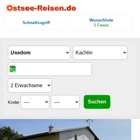
Wunschliste
Schnellzugriff
0
Fewos
Kinder