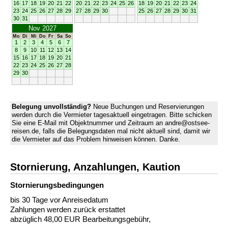
16
17
18
19
20
21
22
20
21
22
23
24
25
26
18
19
20
21
22
23
24
23
24
25
26
27
28
29
27
28
29
30
25
26
27
28
29
30
31
30
31
Nov 2027
Mo
Di
Mi
Do
Fr
Sa
So
1
2
3
4
5
6
7
8
9
10
11
12
13
14
15
16
17
18
19
20
21
22
23
24
25
26
27
28
29
30
Belegung unvollständig?
Neue Buchungen und Reservierungen
werden durch die Vermieter tagesaktuell eingetragen. Bitte schicken
Sie eine E-Mail mit Objektnummer und Zeitraum an andre@ostsee-
reisen.de, falls die Belegungsdaten mal nicht aktuell sind, damit wir
die Vermieter auf das Problem hinweisen können. Danke.
Stornierung, Anzahlungen, Kaution
Stornierungs­bedingungen
bis 30 Tage vor Anreisedatum
Zahlungen werden zurück erstattet
abzüglich 48,00 EUR Bearbeitungsgebühr,