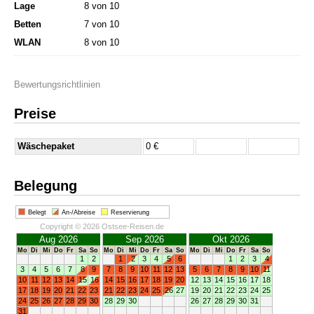
Lage
8 von 10
Betten
7 von 10
WLAN
8 von 10
Bewertungsrichtlinien
Preise
Wäschepaket
0 €
Belegung
Belegt
An-/Abreise
Reservierung
Copyright © 2026 Ostsee-Reisen.de
Aug 2026
Sep 2026
Okt 2026
Mo
Di
Mi
Do
Fr
Sa
So
Mo
Di
Mi
Do
Fr
Sa
So
Mo
Di
Mi
Do
Fr
Sa
So
1
2
1
2
3
4
5
6
1
2
3
4
3
4
5
6
7
8
9
7
8
9
10
11
12
13
5
6
7
8
9
10
11
10
11
12
13
14
15
16
14
15
16
17
18
19
20
12
13
14
15
16
17
18
17
18
19
20
21
22
23
21
22
23
24
25
26
27
19
20
21
22
23
24
25
24
25
26
27
28
29
30
28
29
30
26
27
28
29
30
31
31