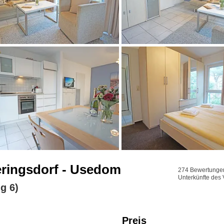
Heringsdorf - Usedom
274 Bewertungen 
Unterkünfte des 
g 6)
Preis