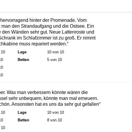
 hervorragend hinter der Promenade. Vom
t man den Strandaufgang und die Ostsee. Ein
äte den Wänden sehr gut. Neue Lattenroste und
chrank im Schlafzimmer ist zu groß. Er nimmt
chkabine muss repariert werden.“
 10
Lage
10 von 10
10
Betten
5 von 10
10
10
er. Was man verbessern könnte wären die
ssel sehr unbequem, könnte man mal erneuern.
ön. Ansonsten hat es uns da sehr gut gefallen“
 10
Lage
10 von 10
10
Betten
8 von 10
 10