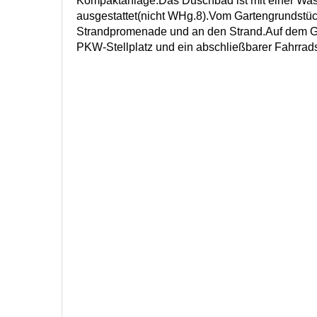
Kompaktanlage.Das Duschbad ist mit einer W
ausgestattet(nicht WHg.8).Vom Gartengrundstüc
Strandpromenade und an den Strand.Auf dem Gr
PKW-Stellplatz und ein abschließbarer Fahrra