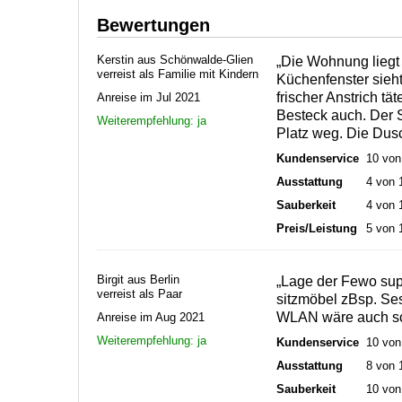
Bewertungen
Kerstin aus Schönwalde-Glien
„Die Wohnung liegt
verreist als Familie mit Kindern
Küchenfenster sieh
frischer Anstrich t
Anreise im Jul 2021
Besteck auch. Der S
Weiterempfehlung: ja
Platz weg. Die Dus
Kundenservice
10 von
Ausstattung
4 von 
Sauberkeit
4 von 
Preis/Leistung
5 von 
Birgit aus Berlin
„Lage der Fewo sup
verreist als Paar
sitzmöbel zBsp. Se
WLAN wäre auch sch
Anreise im Aug 2021
Weiterempfehlung: ja
Kundenservice
10 von
Ausstattung
8 von 
Sauberkeit
10 von