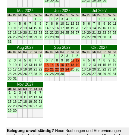
29
30
31
26
27
28
29
30
Mai 2027
Jun 2027
Jul 2027
Mo
Di
Mi
Do
Fr
Sa
So
Mo
Di
Mi
Do
Fr
Sa
So
Mo
Di
Mi
Do
Fr
Sa
So
1
2
1
2
3
4
5
6
1
2
3
4
3
4
5
6
7
8
9
7
8
9
10
11
12
13
5
6
7
8
9
10
11
10
11
12
13
14
15
16
14
15
16
17
18
19
20
12
13
14
15
16
17
18
17
18
19
20
21
22
23
21
22
23
24
25
26
27
19
20
21
22
23
24
25
24
25
26
27
28
29
30
28
29
30
26
27
28
29
30
31
31
Aug 2027
Sep 2027
Okt 2027
Mo
Di
Mi
Do
Fr
Sa
So
Mo
Di
Mi
Do
Fr
Sa
So
Mo
Di
Mi
Do
Fr
Sa
So
1
1
2
3
4
5
1
2
3
2
3
4
5
6
7
8
6
7
8
9
10
11
12
4
5
6
7
8
9
10
9
10
11
12
13
14
15
13
14
15
16
17
18
19
11
12
13
14
15
16
17
16
17
18
19
20
21
22
20
21
22
23
24
25
26
18
19
20
21
22
23
24
23
24
25
26
27
28
29
27
28
29
30
25
26
27
28
29
30
31
30
31
Nov 2027
Mo
Di
Mi
Do
Fr
Sa
So
1
2
3
4
5
6
7
8
9
10
11
12
13
14
15
16
17
18
19
20
21
22
23
24
25
26
27
28
29
30
Belegung unvollständig?
Neue Buchungen und Reservierungen