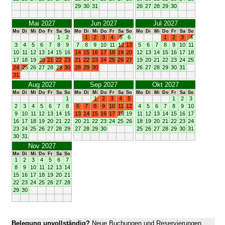
29
30
31
26
27
28
29
30
Mai 2027
Jun 2027
Jul 2027
Mo
Di
Mi
Do
Fr
Sa
So
Mo
Di
Mi
Do
Fr
Sa
So
Mo
Di
Mi
Do
Fr
Sa
So
1
2
1
2
3
4
5
6
1
2
3
4
3
4
5
6
7
8
9
7
8
9
10
11
12
13
5
6
7
8
9
10
11
10
11
12
13
14
15
16
14
15
16
17
18
19
20
12
13
14
15
16
17
18
17
18
19
20
21
22
23
21
22
23
24
25
26
27
19
20
21
22
23
24
25
24
25
26
27
28
29
30
28
29
30
26
27
28
29
30
31
31
Aug 2027
Sep 2027
Okt 2027
Mo
Di
Mi
Do
Fr
Sa
So
Mo
Di
Mi
Do
Fr
Sa
So
Mo
Di
Mi
Do
Fr
Sa
So
1
1
2
3
4
5
1
2
3
2
3
4
5
6
7
8
6
7
8
9
10
11
12
4
5
6
7
8
9
10
9
10
11
12
13
14
15
13
14
15
16
17
18
19
11
12
13
14
15
16
17
16
17
18
19
20
21
22
20
21
22
23
24
25
26
18
19
20
21
22
23
24
23
24
25
26
27
28
29
27
28
29
30
25
26
27
28
29
30
31
30
31
Nov 2027
Mo
Di
Mi
Do
Fr
Sa
So
1
2
3
4
5
6
7
8
9
10
11
12
13
14
15
16
17
18
19
20
21
22
23
24
25
26
27
28
29
30
Belegung unvollständig?
Neue Buchungen und Reservierungen