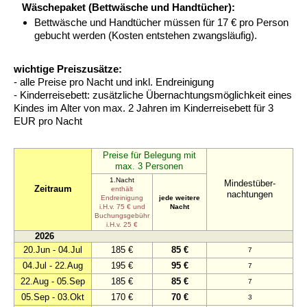
Wäschepaket (Bettwäsche und Handtücher):
Bettwäsche und Handtücher müssen für 17 € pro Person
gebucht werden (Kosten entstehen zwangsläufig).
wichtige Preiszusätze:
- alle Preise pro Nacht und inkl. Endreinigung
- Kinderreisebett: zusätzliche Übernachtungsmöglichkeit eines
Kindes im Alter von max. 2 Jahren im Kinderreisebett für 3
EUR pro Nacht
Preise für Belegung mit
max. 3 Personen
1.Nacht
Mindestüber-
Zeitraum
enthält
nachtungen
Endreinigung
jede weitere
i.H.v. 75 € und
Nacht
Buchungsgebühr
i.H.v. 25 €
2026
20.Jun - 04.Jul
185 €
85 €
7
04.Jul - 22.Aug
195 €
95 €
7
22.Aug - 05.Sep
185 €
85 €
7
05.Sep - 03.Okt
170 €
70 €
3